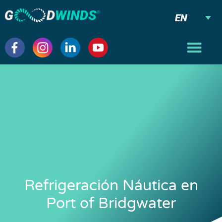
EN
Refrigeración Náutica en
Port of Bridgwater