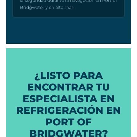
la seguridad durante la navegación en Port of
Bridgwater y en alta mar.
¿LISTO PARA
ENCONTRAR TU
ESPECIALISTA EN
REFRIGERACIÓN EN
PORT OF
BRIDGWATER?