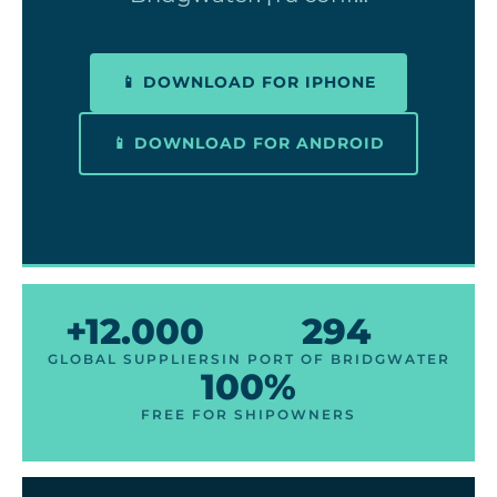
📱 DOWNLOAD FOR IPHONE
📱 DOWNLOAD FOR ANDROID
+12.000
294
GLOBAL SUPPLIERS
IN PORT OF BRIDGWATER
100%
FREE FOR SHIPOWNERS