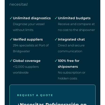
necesitas!
✓
✓
Unlimited diagnostics
Unlimited budgets
Diagnose your vessel
Receive and compare at
without limits
no cost to the shipowner
✓
✓
Verified suppliers
Integrated chat
294 specialists at Port of
Direct and secure
Bridgwater
communication
✓
✓
Global coverage
100% free for
shipowners
+12,000 suppliers
worldwide
No subscription or
hidden costs
REQUEST A QUOTE
¿Necesitas Refrigeración en