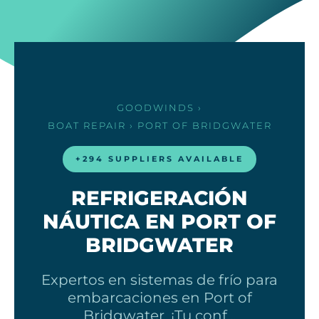
GOODWINDS
›
BOAT REPAIR
› PORT OF BRIDGWATER
+294 SUPPLIERS AVAILABLE
REFRIGERACIÓN
NÁUTICA EN PORT OF
BRIDGWATER
Expertos en sistemas de frío para
embarcaciones en Port of
Bridgwater. ¡Tu conf…