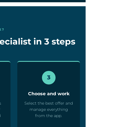
K?
cialist in 3 steps
3
Choose and work
s
Select the best offer and
r
manage everything
d
from the app.