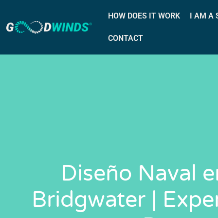
HOW DOES IT WORK
I AM A
CONTACT
Diseño Naval e
Bridgwater | Expe