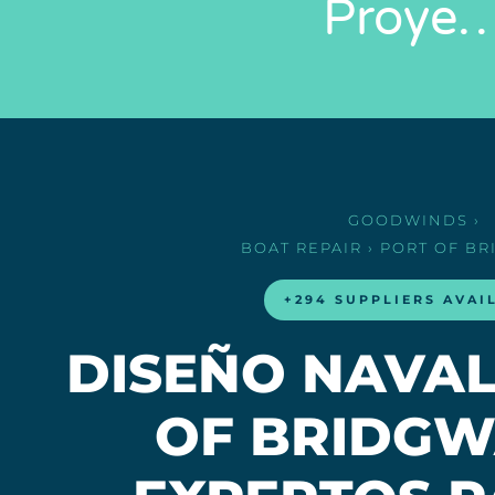
Proye
GOODWINDS
›
BOAT REPAIR
› PORT OF B
+294 SUPPLIERS AVAI
DISEÑO NAVAL
OF BRIDGW