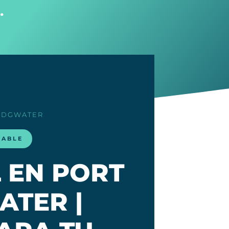
…
RIDGWATER
LABLE
 EN PORT
ATER |