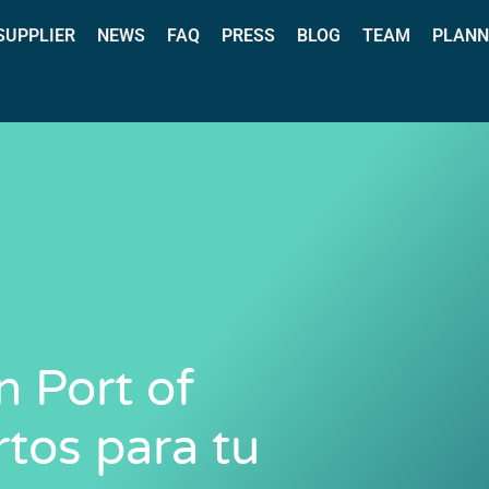
 SUPPLIER
NEWS
FAQ
PRESS
BLOG
TEAM
PLANN
n Port of
rtos para tu