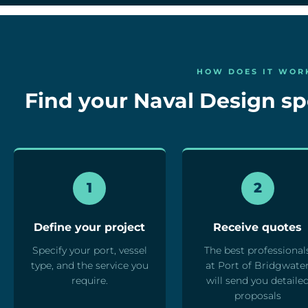
HOW DOES IT WOR
Find your Naval Design spe
1
2
Define your project
Receive quotes
Specify your port, vessel
The best professional
type, and the service you
at Port of Bridgwate
require.
will send you detaile
proposals