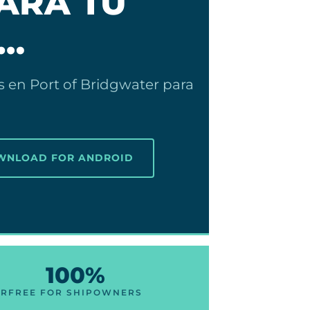
ARA TU
…
 en Port of Bridgwater para
OWNLOAD FOR ANDROID
100%
ER
FREE FOR SHIPOWNERS