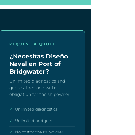
REQUEST A QUOTE
¿Necesitas Diseño
Naval en Port of
Bridgwater?
Unlimited diagnostics and
quotes. Free and without
obligation for the shipowner.
✓
Unlimited diagnostics
✓
Unlimited budgets
✓
No cost to the shipowner