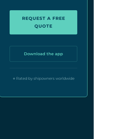
REQUEST A FREE
QUOTE
Download the app
⭐ Rated by shipowners worldwide