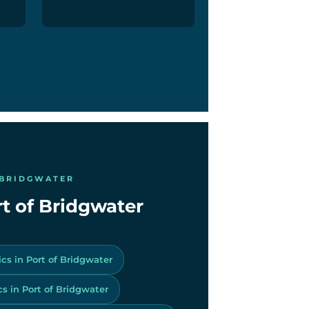
 BRIDGWATER
rt of Bridgwater
ics in Port of Bridgwater
s in Port of Bridgwater