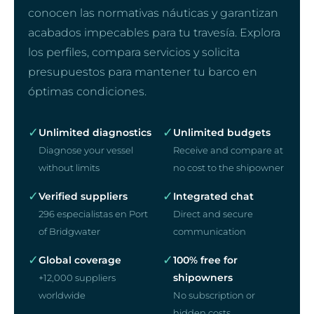
conocen las normativas náuticas y garantizan
acabados impecables para tu travesía. Explora
los perfiles, compara servicios y solicita
presupuestos para mantener tu barco en
óptimas condiciones.
✓
✓
Unlimited diagnostics
Unlimited budgets
Diagnose your vessel
Receive and compare at
without limits
no cost to the shipowner
✓
✓
Verified suppliers
Integrated chat
296 especialistas en Port
Direct and secure
of Bridgwater
communication
✓
✓
Global coverage
100% free for
shipowners
+12,000 suppliers
worldwide
No subscription or
hidden costs