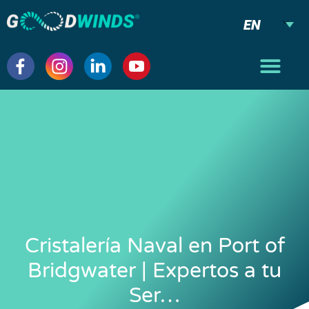
EN
Cristalería Naval en Port of
Bridgwater | Expertos a tu
Ser…