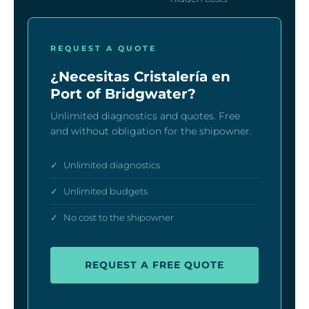
REQUEST A QUOTE
¿Necesitas Cristalería en
Port of Bridgwater?
Unlimited diagnostics and quotes. Free
and without obligation for the shipowner.
✓
Unlimited diagnostics
✓
Unlimited budgets
✓
No cost to the shipowner
REQUEST A FREE QUOTE