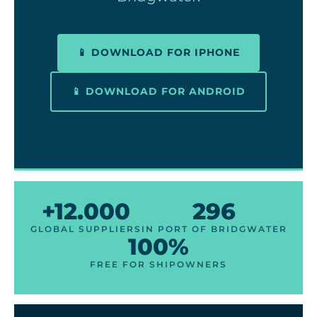
📱 DOWNLOAD FOR IPHONE
📱 DOWNLOAD FOR ANDROID
+12.000
296
GLOBAL SUPPLIERS
IN PORT OF BRIDGWATER
100%
FREE FOR SHIPOWNERS