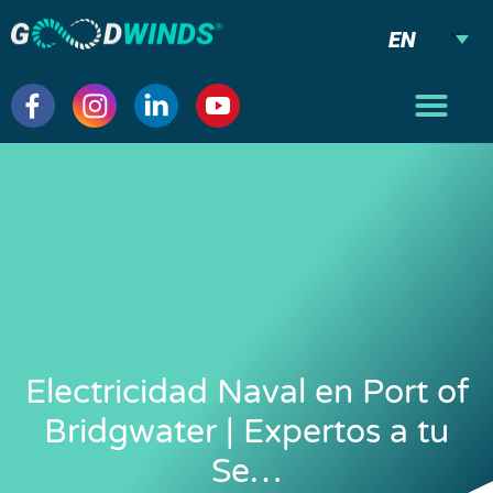
EN
Electricidad Naval en Port of
Bridgwater | Expertos a tu
Se…