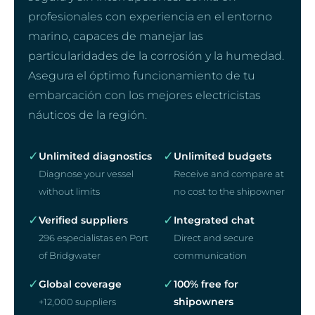
profesionales con experiencia en el entorno
marino, capaces de manejar las
particularidades de la corrosión y la humedad.
Asegura el óptimo funcionamiento de tu
embarcación con los mejores electricistas
náuticos de la región.
✓
✓
Unlimited diagnostics
Unlimited budgets
Diagnose your vessel
Receive and compare at
without limits
no cost to the shipowner
✓
✓
Verified suppliers
Integrated chat
296 especialistas en Port
Direct and secure
of Bridgwater
communication
✓
✓
Global coverage
100% free for
shipowners
+12,000 suppliers