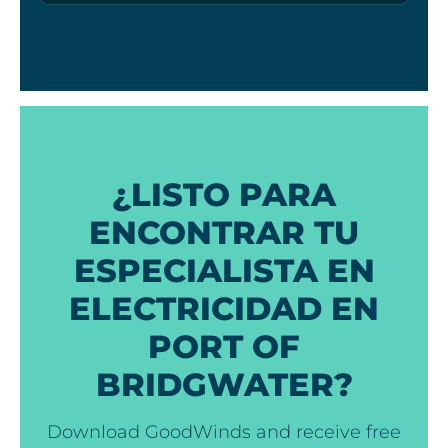
¿LISTO PARA
ENCONTRAR TU
ESPECIALISTA EN
ELECTRICIDAD EN
PORT OF
BRIDGWATER?
Download GoodWinds and receive free