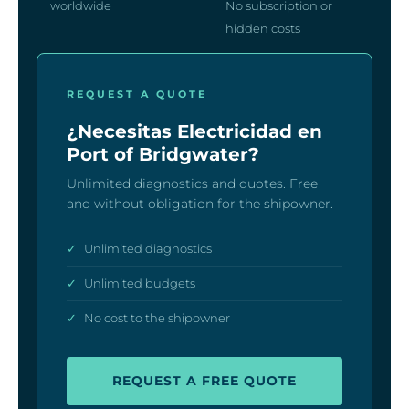
worldwide
No subscription or
hidden costs
REQUEST A QUOTE
¿Necesitas Electricidad en
Port of Bridgwater?
Unlimited diagnostics and quotes. Free
and without obligation for the shipowner.
✓
Unlimited diagnostics
✓
Unlimited budgets
✓
No cost to the shipowner
REQUEST A FREE QUOTE