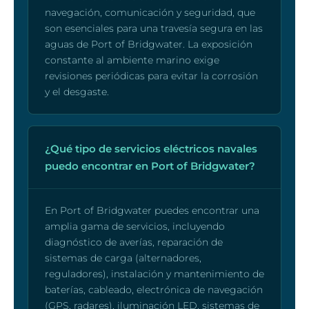
navegación, comunicación y seguridad, que
son esenciales para una travesía segura en las
aguas de Port of Bridgwater. La exposición
constante al ambiente marino exige
revisiones periódicas para evitar la corrosión
y el desgaste.
¿Qué tipo de servicios eléctricos navales
puedo encontrar en Port of Bridgwater?
En Port of Bridgwater puedes encontrar una
amplia gama de servicios, incluyendo
diagnóstico de averías, reparación de
sistemas de carga (alternadores,
reguladores), instalación y mantenimiento de
baterías, cableado, electrónica de navegación
(GPS, radares), iluminación LED, sistemas de