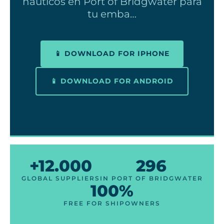
náuticos en Port of Bridgwater para
tu emba…
📱 DOWNLOAD FOR IPHONE
📱 DOWNLOAD FOR ANDROID
+12.000
296
GLOBAL SUPPLIERS
IN PORT OF BRIDGWATER
100%
FREE FOR SHIPOWNERS