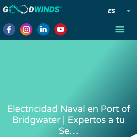
ES
Electricidad Naval en Port of
Bridgwater | Expertos a tu
Se…