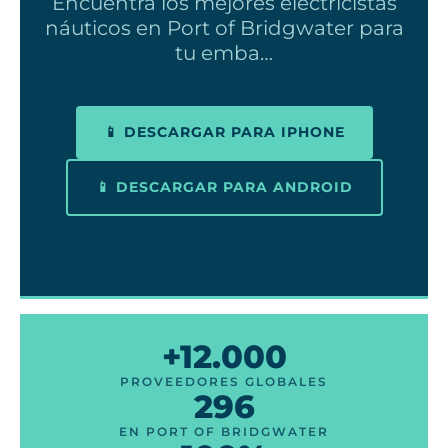
Encuentra los mejores electricistas
náuticos en Port of Bridgwater para
tu emba…
📱 DESCARGAR PARA IPHONE
📱 DESCARGAR PARA ANDROID
+12.000
PROVEEDORES GLOBALES
296
EN PORT OF BRIDGWATER