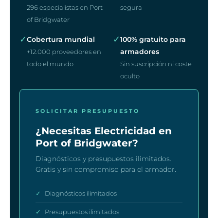
296 especialistas en Port
segura
of Bridgwater
✓
✓
Cobertura mundial
100% gratuito para
armadores
+12.000 proveedores en
todo el mundo
Sin suscripción ni coste
oculto
SOLICITAR PRESUPUESTO
¿Necesitas Electricidad en
Port of Bridgwater?
Diagnósticos y presupuestos ilimitados.
Gratis y sin compromiso para el armador.
✓
Diagnósticos ilimitados
✓
Presupuestos ilimitados