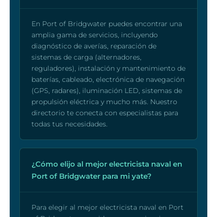
En Port of Bridgwater puedes encontrar una
amplia gama de servicios, incluyendo
diagnóstico de averías, reparación de
sistemas de carga (alternadores,
reguladores), instalación y mantenimiento de
baterías, cableado, electrónica de navegación
(GPS, radares), iluminación LED, sistemas de
propulsión eléctrica y mucho más. Nuestro
directorio te conecta con especialistas para
todas tus necesidades.
¿Cómo elijo al mejor electricista naval en
Port of Bridgwater para mi yate?
Para elegir al mejor electricista naval en Port