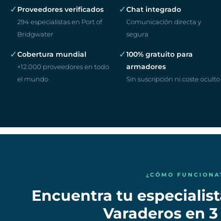
✓
✓
Proveedores verificados
Chat integrado
294 especialistas en Port of
Comunicación directa y
Bridgwater
segura
✓
✓
Cobertura mundial
100% gratuito para
armadores
+12.000 proveedores en todo
el mundo
Sin suscripción ni coste oculto
¿CÓMO FUNCIONA
Encuentra tu especialista
Varaderos en 3