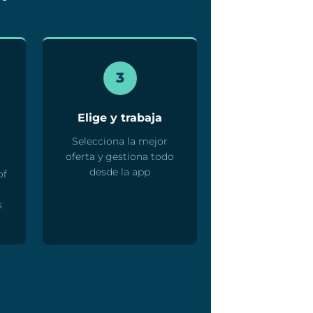
3
Elige y trabaja
Selecciona la mejor
oferta y gestiona todo
desde la app
of
n
s