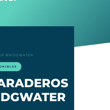
 OF BRIDGWATER
ONIBLES
VARADEROS
RIDGWATER