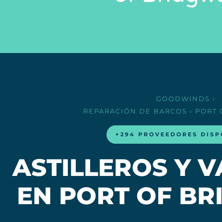
GOODWINDS
›
REPARACIÓN DE BARCOS
› PORT
+294 PROVEEDORES DISP
ASTILLEROS Y 
EN PORT OF B