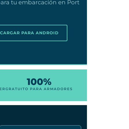
para tu embarcación en Port
SCARGAR PARA ANDROID
100%
ER
GRATUITO PARA ARMADORES