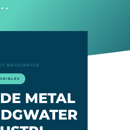
i…
 OF BRIDGWATER
ONIBLES
DE METAL
RIDGWATER