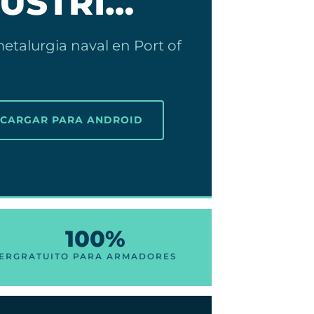
DUSTRI…
etalurgia naval en Port of
SCARGAR PARA ANDROID
100%
ER
GRATUITO PARA ARMADORES