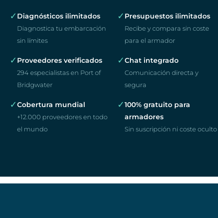
✓
✓
Diagnósticos ilimitados
Presupuestos ilimitados
Diagnostica tu embarcación
Recibe y compara sin coste
sin límites
para el armador
✓
✓
Proveedores verificados
Chat integrado
294 especialistas en Port of
Comunicación directa y
Bridgwater
segura
✓
✓
Cobertura mundial
100% gratuito para
armadores
+12.000 proveedores en todo
el mundo
Sin suscripción ni coste oculto