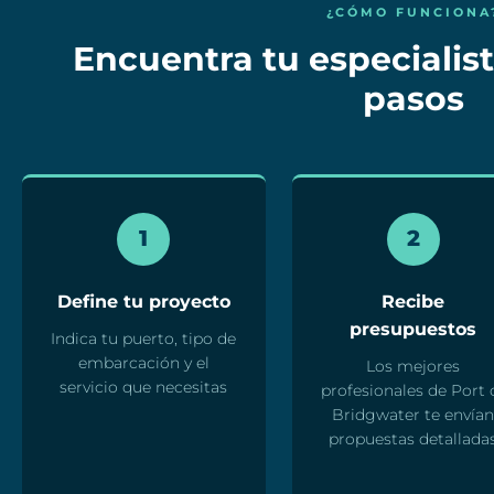
¿CÓMO FUNCIONA
Encuentra tu especialist
pasos
1
2
Define tu proyecto
Recibe
presupuestos
Indica tu puerto, tipo de
embarcación y el
Los mejores
servicio que necesitas
profesionales de Port 
Bridgwater te envía
propuestas detallada