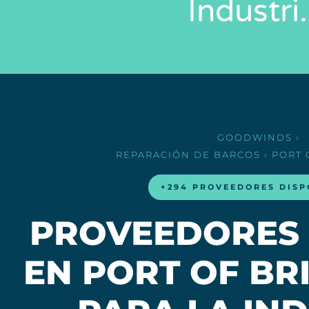
Industr
GOODWINDS
›
REPARACIÓN DE BARCOS
› PORT
+294 PROVEEDORES DISP
PROVEEDORES 
EN PORT OF B