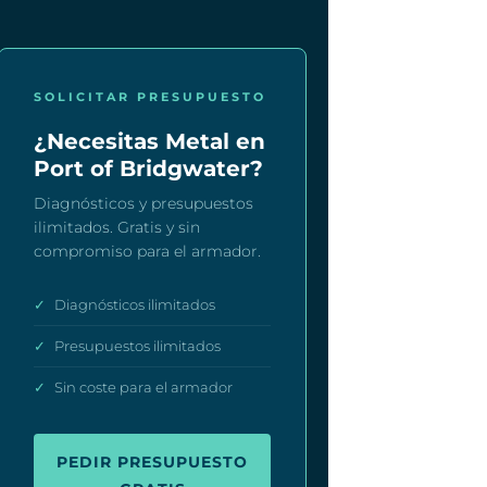
SOLICITAR PRESUPUESTO
¿Necesitas Metal en
Port of Bridgwater?
Diagnósticos y presupuestos
ilimitados. Gratis y sin
compromiso para el armador.
✓
Diagnósticos ilimitados
✓
Presupuestos ilimitados
✓
Sin coste para el armador
PEDIR PRESUPUESTO