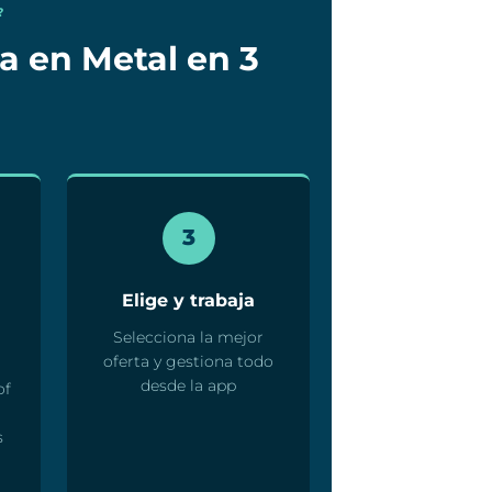
?
a en Metal en 3
3
Elige y trabaja
Selecciona la mejor
oferta y gestiona todo
desde la app
of
n
s