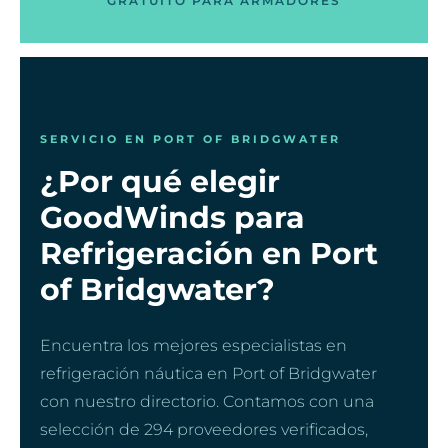
GRATUITO PARA ARMADORES
SERVICIO EN PORT OF BRIDGWATER
¿Por qué elegir
GoodWinds para
Refrigeración en Port
of Bridgwater?
Encuentra los mejores especialistas en
refrigeración náutica en Port of Bridgwater
con nuestro directorio. Contamos con una
selección de 294 proveedores verificados,