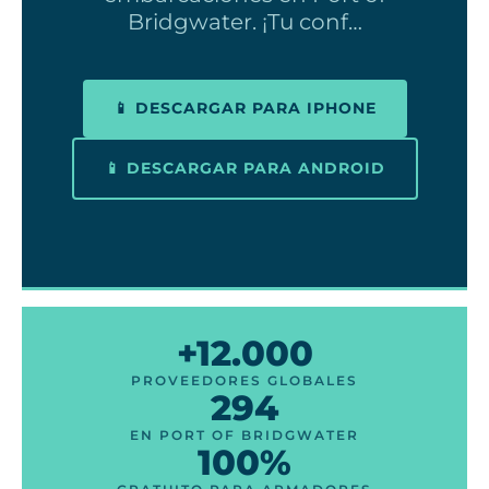
Bridgwater. ¡Tu conf…
📱 DESCARGAR PARA IPHONE
📱 DESCARGAR PARA ANDROID
+12.000
PROVEEDORES GLOBALES
294
EN PORT OF BRIDGWATER
100%