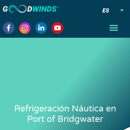
ES
Refrigeración Náutica en
Port of Bridgwater