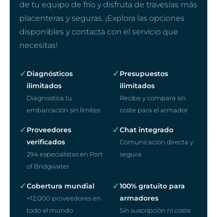
de tu equipo de frío y disfruta de travesías más
placenteras y seguras. ¡Explora las opciones
disponibles y contacta con el servicio que
necesitas!
✓
✓
Diagnósticos
Presupuestos
ilimitados
ilimitados
Diagnostica tu
Recibe y compara sin
embarcación sin límites
coste para el armador
✓
✓
Proveedores
Chat integrado
verificados
Comunicación directa y
294 especialistas en Port
segura
of Bridgwater
✓
✓
Cobertura mundial
100% gratuito para
armadores
+12.000 proveedores en
todo el mundo
Sin suscripción ni coste