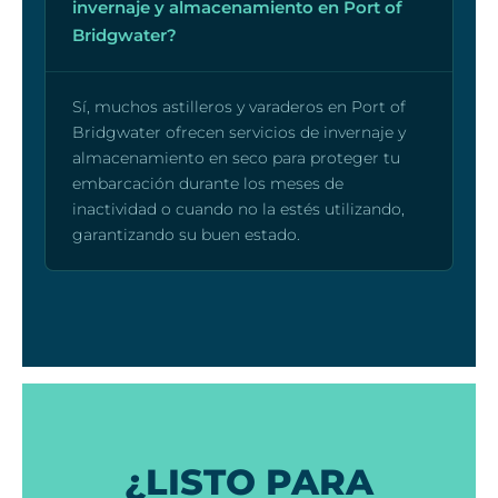
invernaje y almacenamiento en Port of
Bridgwater?
Sí, muchos astilleros y varaderos en Port of
Bridgwater ofrecen servicios de invernaje y
almacenamiento en seco para proteger tu
embarcación durante los meses de
inactividad o cuando no la estés utilizando,
garantizando su buen estado.
¿LISTO PARA