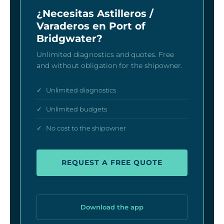
¿Necesitas Astilleros /
Varaderos en Port of
Bridgwater?
Unlimited diagnostics and quotes. Free
and without obligation for the shipowner.
✓
Unlimited diagnostics
✓
Unlimited budgets
✓
No cost to the shipowner
REQUEST A FREE QUOTE
Download the app