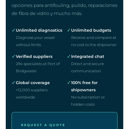
opciones para antifouling, pulido, reparaciones
de fibra de vidrio y mucho más.
✓
✓
Unlimited diagnostics
Unlimited budgets
Diagnose your vessel
Receive and compare at
without limits
no cost to the shipowner
✓
✓
Verified suppliers
Integrated chat
294 specialists at Port of
Direct and secure
Bridgwater
communication
✓
✓
Global coverage
100% free for
shipowners
+12,000 suppliers
worldwide
No subscription or
hidden costs
REQUEST A QUOTE