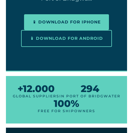
📱 DOWNLOAD FOR IPHONE
📱 DOWNLOAD FOR ANDROID
+12.000
294
GLOBAL SUPPLIERS
IN PORT OF BRIDGWATER
100%
FREE FOR SHIPOWNERS