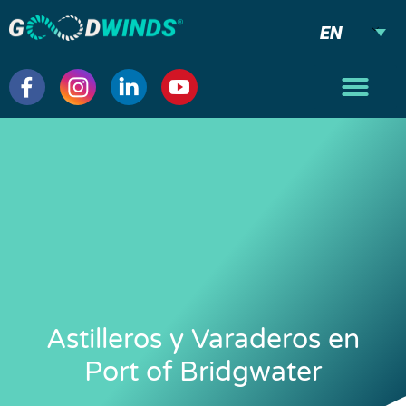
EN
Astilleros y Varaderos en
Port of Bridgwater