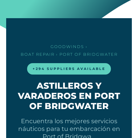
GOODWINDS
›
BOAT REPAIR
› PORT OF BRIDGWATER
+294 SUPPLIERS AVAILABLE
ASTILLEROS Y
VARADEROS EN PORT
OF BRIDGWATER
Encuentra los mejores servicios
náuticos para tu embarcación en
Port of Bridgwa…