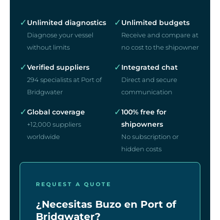
✓
✓
Unlimited diagnostics
Unlimited budgets
Diagnose your vessel
Receive and compare at
without limits
no cost to the shipowner
✓
✓
Verified suppliers
Integrated chat
294 specialists at Port of
Direct and secure
Bridgwater
communication
✓
✓
Global coverage
100% free for
shipowners
+12,000 suppliers
worldwide
No subscription or
hidden costs
REQUEST A QUOTE
¿Necesitas Buzo en Port of
Bridgwater?