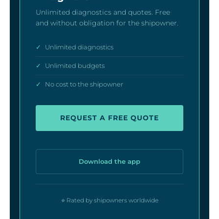
Unlimited diagnostics and quotes. Free
and without obligation for the shipowner.
✓
Unlimited diagnostics
✓
Unlimited budgets
✓
No cost to the shipowner
REQUEST A FREE QUOTE
Download the app
⭐ Rated by shipowners worldwide