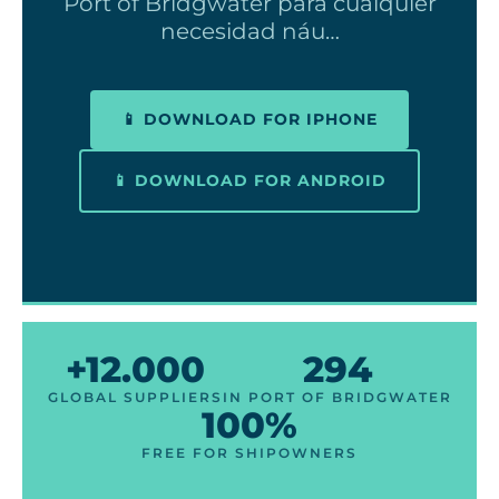
Port of Bridgwater para cualquier
necesidad náu…
📱 DOWNLOAD FOR IPHONE
📱 DOWNLOAD FOR ANDROID
+12.000
294
GLOBAL SUPPLIERS
IN PORT OF BRIDGWATER
100%
FREE FOR SHIPOWNERS