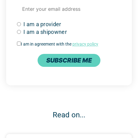
I am a provider
I am a shipowner
I am in agreement with the
privacy policy
SUBSCRIBE ME
Read on...