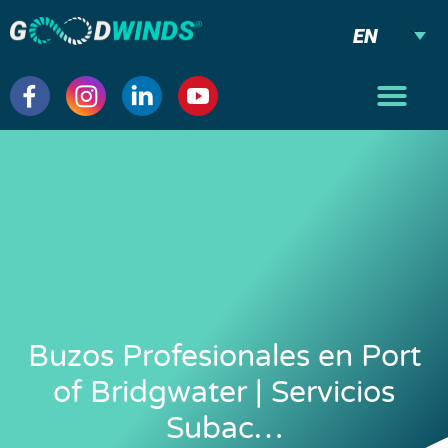
EN
Buzos Profesionales en Port
of Bridgwater | Servicios
Subac…