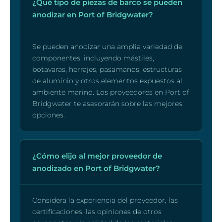
¿Qué tipo de piezas de barco se pueden
anodizar en Port of Bridgwater?
Se pueden anodizar una amplia variedad de
componentes, incluyendo mástiles,
botavaras, herrajes, pasamanos, estructuras
de aluminio y otros elementos expuestos al
ambiente marino. Los proveedores en Port of
Bridgwater te asesorarán sobre las mejores
opciones.
¿Cómo elijo al mejor proveedor de
anodizado en Port of Bridgwater?
Considera la experiencia del proveedor, las
certificaciones, las opiniones de otros