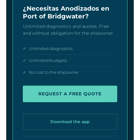
¿Necesitas Anodizados en
Port of Bridgwater?
Unlimited diagnostics and quotes. Free
and without obligation for the shipowner.
✓
Unlimited diagnostics
✓
Unlimited budgets
✓
No cost to the shipowner
REQUEST A FREE QUOTE
Download the app