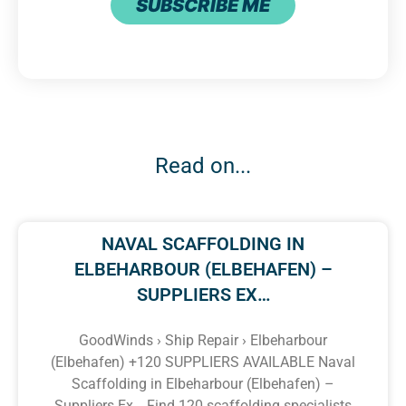
SUBSCRIBE ME
Read on...
NAVAL SCAFFOLDING IN
ELBEHARBOUR (ELBEHAFEN) –
SUPPLIERS EX…
GoodWinds › Ship Repair › Elbeharbour
(Elbehafen) +120 SUPPLIERS AVAILABLE Naval
Scaffolding in Elbeharbour (Elbehafen) –
Suppliers Ex… Find 120 scaffolding specialists