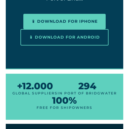
📱 DOWNLOAD FOR IPHONE
📱 DOWNLOAD FOR ANDROID
+12.000
294
GLOBAL SUPPLIERS
IN PORT OF BRIDGWATER
100%
FREE FOR SHIPOWNERS