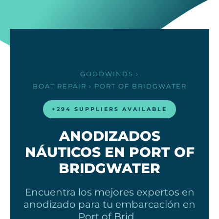
GOODWINDS
›
BOAT REPAIR
› PORT OF BRIDGWATER
+294 SUPPLIERS AVAILABLE
ANODIZADOS
NÁUTICOS EN PORT OF
BRIDGWATER
Encuentra los mejores expertos en
anodizado para tu embarcación en
Port of Brid…