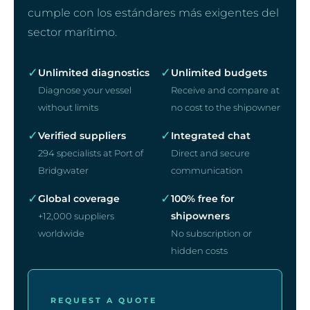
cumple con los estándares más exigentes del
sector marítimo.
✓
✓
Unlimited diagnostics
Unlimited budgets
Diagnose your vessel
Receive and compare at
without limits
no cost to the shipowner
✓
✓
Verified suppliers
Integrated chat
294 specialists at Port of
Direct and secure
Bridgwater
communication
✓
✓
Global coverage
100% free for
shipowners
+12,000 suppliers
worldwide
No subscription or
hidden costs
REQUEST A QUOTE