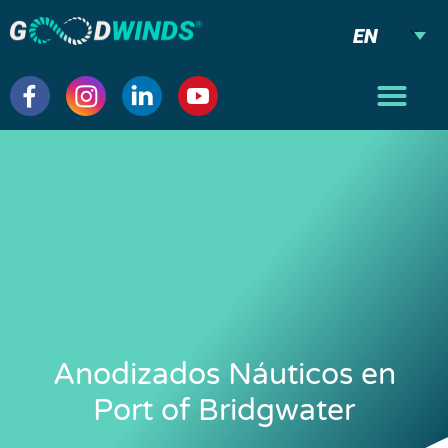
EN
Anodizados Náuticos en
Port of Bridgwater