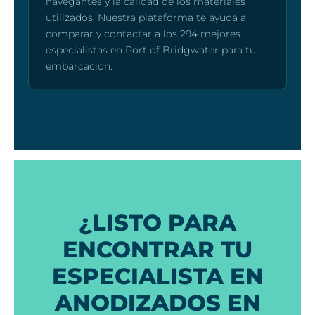
navegantes y la calidad de los materiales
utilizados. Nuestra plataforma te ayuda a
comparar y contactar a los 294 mejores
especialistas en Port of Bridgwater para tu
embarcación.
¿LISTO PARA
ENCONTRAR TU
ESPECIALISTA EN
ANODIZADOS EN