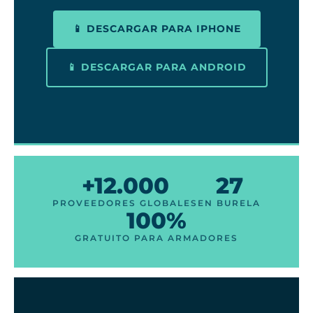
📱 DESCARGAR PARA IPHONE
📱 DESCARGAR PARA ANDROID
+12.000
27
PROVEEDORES GLOBALES
EN BURELA
100%
GRATUITO PARA ARMADORES