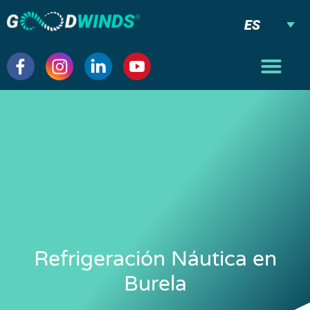
ES
Refrigeración Náutica en
Burela