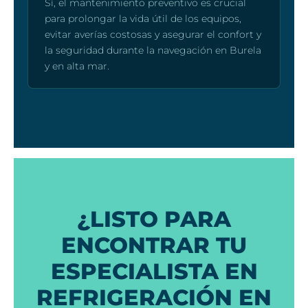
Sí, el mantenimiento preventivo es crucial
para prolongar la vida útil de los equipos,
evitar averías costosas y asegurar el confort y
la seguridad durante la navegación en Burela
y en alta mar.
¿LISTO PARA
ENCONTRAR TU
ESPECIALISTA EN
REFRIGERACIÓN EN