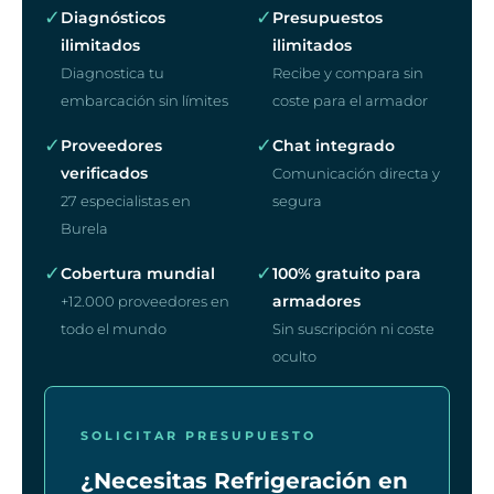
✓
✓
Diagnósticos
Presupuestos
ilimitados
ilimitados
Diagnostica tu
Recibe y compara sin
embarcación sin límites
coste para el armador
✓
✓
Proveedores
Chat integrado
verificados
Comunicación directa y
27 especialistas en
segura
Burela
✓
✓
Cobertura mundial
100% gratuito para
armadores
+12.000 proveedores en
todo el mundo
Sin suscripción ni coste
oculto
SOLICITAR PRESUPUESTO
¿Necesitas Refrigeración en