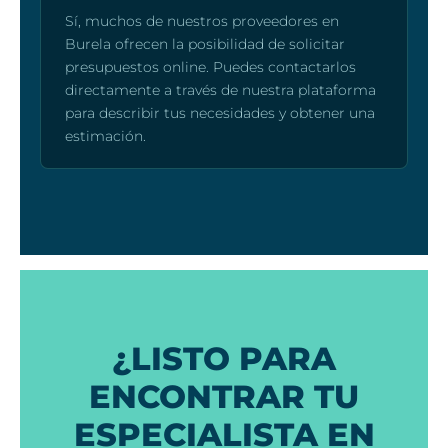
Sí, muchos de nuestros proveedores en
Burela ofrecen la posibilidad de solicitar
presupuestos online. Puedes contactarlos
directamente a través de nuestra plataforma
para describir tus necesidades y obtener una
estimación.
¿LISTO PARA
ENCONTRAR TU
ESPECIALISTA EN