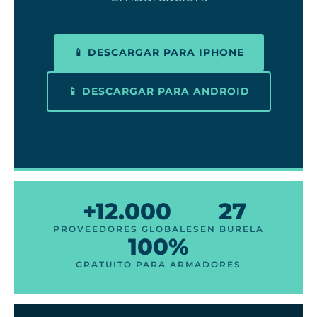
📱 DESCARGAR PARA IPHONE
📱 DESCARGAR PARA ANDROID
+12.000
27
PROVEEDORES GLOBALES
EN BURELA
100%
GRATUITO PARA ARMADORES