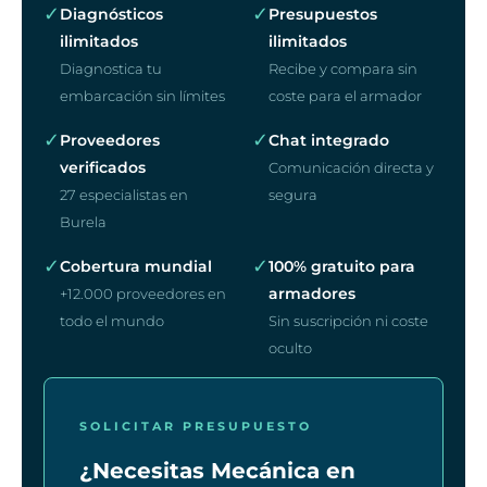
✓
✓
Diagnósticos
Presupuestos
ilimitados
ilimitados
Diagnostica tu
Recibe y compara sin
embarcación sin límites
coste para el armador
✓
✓
Proveedores
Chat integrado
verificados
Comunicación directa y
27 especialistas en
segura
Burela
✓
✓
Cobertura mundial
100% gratuito para
armadores
+12.000 proveedores en
todo el mundo
Sin suscripción ni coste
oculto
SOLICITAR PRESUPUESTO
¿Necesitas Mecánica en