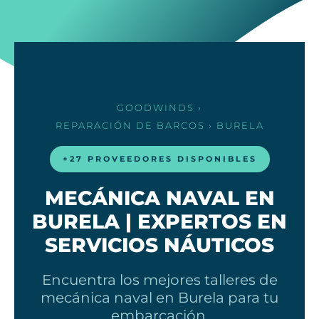
GOODWINDS
›
REPARACIÓN DE BARCOS
› BURELA
+27 PROVEEDORES DISPONIBLES
MECÁNICA NAVAL EN
BURELA | EXPERTOS EN
SERVICIOS NÁUTICOS
Encuentra los mejores talleres de
mecánica naval en Burela para tu
embarcación.