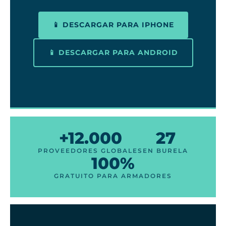
📱 DESCARGAR PARA IPHONE
📱 DESCARGAR PARA ANDROID
+12.000
27
PROVEEDORES GLOBALES
EN BURELA
100%
GRATUITO PARA ARMADORES