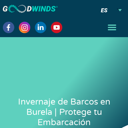
ES
Invernaje de Barcos en
Burela | Protege tu
Embarcación