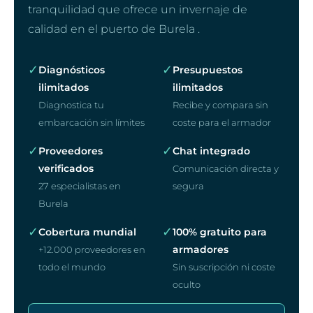
tranquilidad que ofrece un invernaje de
calidad en el puerto de Burela .
✓
✓
Diagnósticos
Presupuestos
ilimitados
ilimitados
Diagnostica tu
Recibe y compara sin
embarcación sin límites
coste para el armador
✓
✓
Proveedores
Chat integrado
verificados
Comunicación directa y
27 especialistas en
segura
Burela
✓
✓
Cobertura mundial
100% gratuito para
armadores
+12.000 proveedores en
todo el mundo
Sin suscripción ni coste
oculto