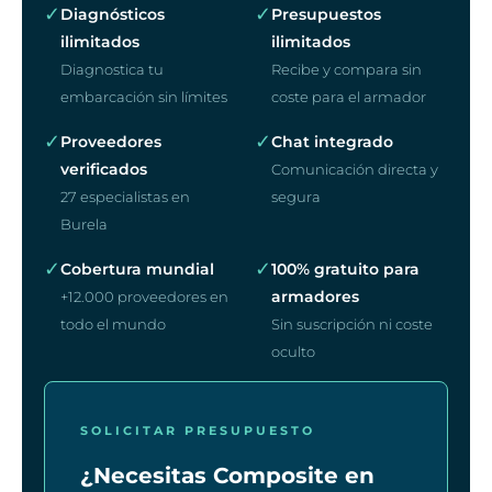
✓
✓
Diagnósticos
Presupuestos
ilimitados
ilimitados
Diagnostica tu
Recibe y compara sin
embarcación sin límites
coste para el armador
✓
✓
Proveedores
Chat integrado
verificados
Comunicación directa y
27 especialistas en
segura
Burela
✓
✓
Cobertura mundial
100% gratuito para
armadores
+12.000 proveedores en
todo el mundo
Sin suscripción ni coste
oculto
SOLICITAR PRESUPUESTO
¿Necesitas Composite en