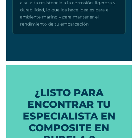
a su alta resistencia a la corrosión, ligereza y
durabilidad, lo que los hace ideales para el
ambiente marino y para mantener el
rendimiento de tu embarcación.
¿LISTO PARA
ENCONTRAR TU
ESPECIALISTA EN
COMPOSITE EN