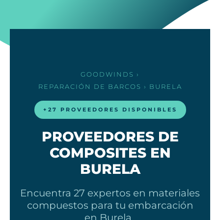
GOODWINDS
›
REPARACIÓN DE BARCOS
› BURELA
+27 PROVEEDORES DISPONIBLES
PROVEEDORES DE
COMPOSITES EN
BURELA
Encuentra 27 expertos en materiales
compuestos para tu embarcación
en Burela .