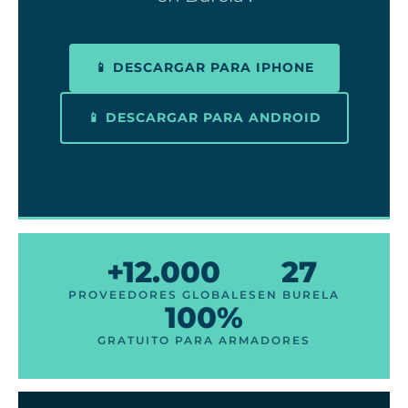
📱 DESCARGAR PARA IPHONE
📱 DESCARGAR PARA ANDROID
+12.000
27
PROVEEDORES GLOBALES
EN BURELA
100%
GRATUITO PARA ARMADORES