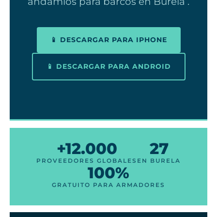
andamios para barcos en Burela .
📱 DESCARGAR PARA IPHONE
📱 DESCARGAR PARA ANDROID
+12.000
27
PROVEEDORES GLOBALES
EN BURELA
100%
GRATUITO PARA ARMADORES