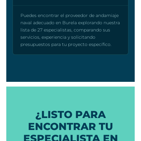
Puedes encontrar el proveedor de andamiaje
naval adecuado en Burela explorando nuestra
lista de 27 especialistas, comparando sus
servicios, experiencia y solicitando
presupuestos para tu proyecto específico.
¿LISTO PARA
ENCONTRAR TU
ESPECIALISTA EN