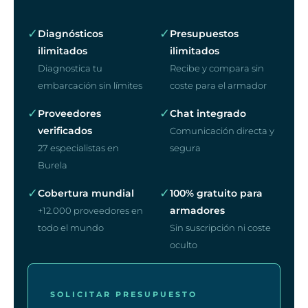
✓
✓
Diagnósticos
Presupuestos
ilimitados
ilimitados
Diagnostica tu
Recibe y compara sin
embarcación sin límites
coste para el armador
✓
✓
Proveedores
Chat integrado
verificados
Comunicación directa y
27 especialistas en
segura
Burela
✓
✓
Cobertura mundial
100% gratuito para
armadores
+12.000 proveedores en
todo el mundo
Sin suscripción ni coste
oculto
SOLICITAR PRESUPUESTO