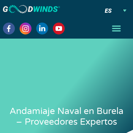
ES
Andamiaje Naval en Burela
– Proveedores Expertos