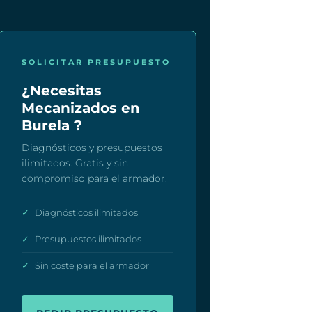
SOLICITAR PRESUPUESTO
¿Necesitas
Mecanizados en
Burela ?
Diagnósticos y presupuestos
ilimitados. Gratis y sin
compromiso para el armador.
✓
Diagnósticos ilimitados
✓
Presupuestos ilimitados
✓
Sin coste para el armador