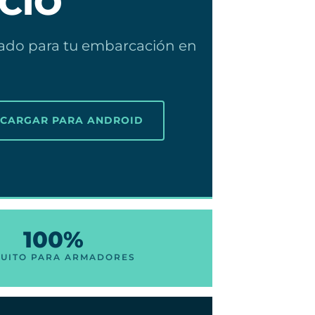
ICIO
zado para tu embarcación en
SCARGAR PARA ANDROID
100%
UITO PARA ARMADORES