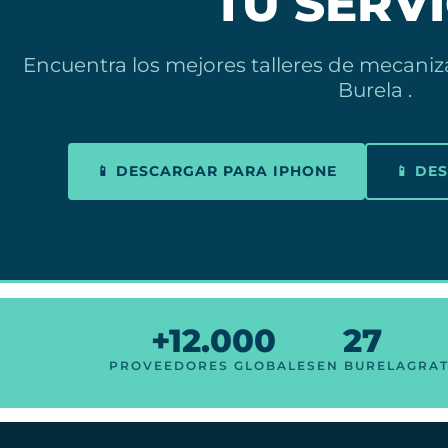
TU SERV
Encuentra los mejores talleres de mecani
Burela .
📱 DESCARGAR PARA IPHONE
📱 DE
+12.000
27
PROVEEDORES GLOBALES
EN BURELA
GRAT