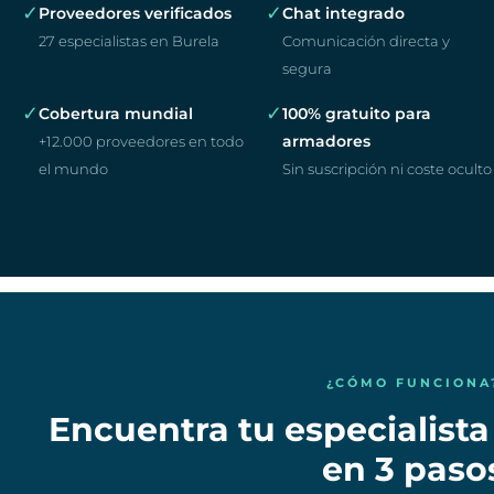
✓
✓
Proveedores verificados
Chat integrado
27 especialistas en Burela
Comunicación directa y
segura
✓
✓
Cobertura mundial
100% gratuito para
armadores
+12.000 proveedores en todo
el mundo
Sin suscripción ni coste oculto
¿CÓMO FUNCIONA
Encuentra tu especialist
en 3 paso