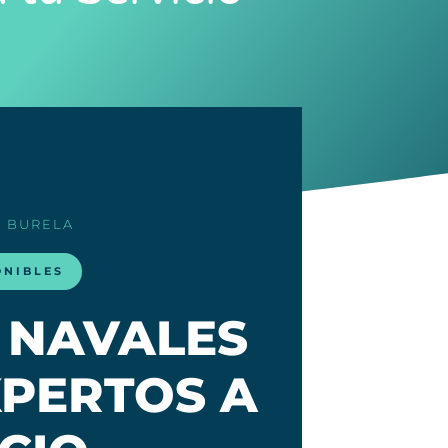
› BURELA
ONIBLES
 NAVALES
XPERTOS A