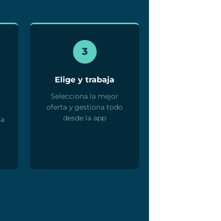
3
Elige y trabaja
Selecciona la mejor
oferta y gestiona todo
desde la app
la