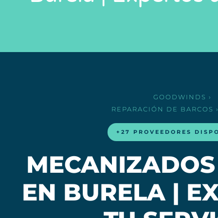
GOODWINDS
›
REPARACIÓN DE BARCOS
+27 PROVEEDORES DISP
MECANIZADOS
EN BURELA | E