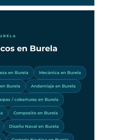
BURELA
icos en Burela
eza en Burela
Mecánica en Burela
 en Burela
Andamiaje en Burela
arpas / coberturas en Burela
la
Composite en Burela
Diseño Naval en Burela
a
Gestoria Nautica en Burela