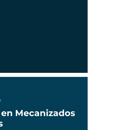
?
a en Mecanizados
s