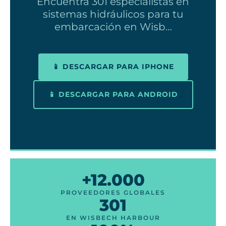
Encuentra 301 especialistas en
sistemas hidráulicos para tu
embarcación en Wisb…
📱 DESCARGAR PARA IPHONE
📱 DESCARGAR PARA ANDROID
+12.000
PROVEEDORES GLOBALES
301
EN WISBECH HARBOUR