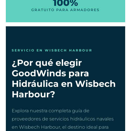
100%
GRATUITO PARA ARMADORES
SERVICIO EN WISBECH HARBOUR
¿Por qué elegir
GoodWinds para
Hidráulica en Wisbech
Harbour?
Explora nuestra completa guía de
proveedores de servicios hidráulicos navales
en Wisbech Harbour, el destino ideal para