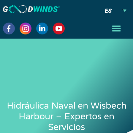
ES
Hidráulica Naval en Wisbech
Harbour – Expertos en
Servicios