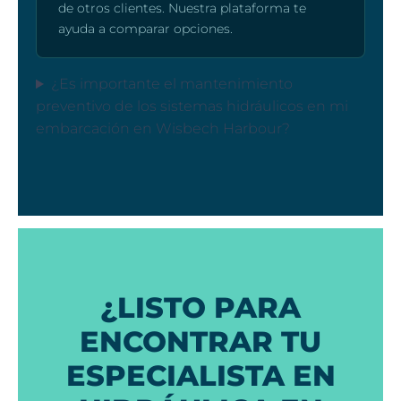
de otros clientes. Nuestra plataforma te
ayuda a comparar opciones.
¿Es importante el mantenimiento
preventivo de los sistemas hidráulicos en mi
embarcación en Wisbech Harbour?
¿LISTO PARA
ENCONTRAR TU
ESPECIALISTA EN