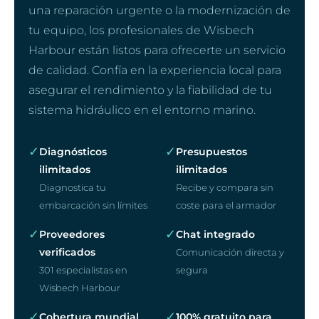
una reparación urgente o la modernización de
tu equipo, los profesionales de Wisbech
Harbour están listos para ofrecerte un servicio
de calidad. Confía en la experiencia local para
asegurar el rendimiento y la fiabilidad de tu
sistema hidráulico en el entorno marino.
✓
✓
Diagnósticos
Presupuestos
ilimitados
ilimitados
Diagnostica tu
Recibe y compara sin
embarcación sin límites
coste para el armador
✓
✓
Proveedores
Chat integrado
verificados
Comunicación directa y
301 especialistas en
segura
Wisbech Harbour
✓
✓
Cobertura mundial
100% gratuito para