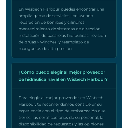
En Wisbech Harbour puedes encontrar una
amplia gama de servicios, incluyendo
reparación de bombas y cilindros,
mantenimiento de sistemas de dirección,
instalación de pasarelas hidráulicas, revisión
de grúas y winches, y reemplazo de
mangueras de alta presión.
¿Cómo puedo elegir al mejor proveedor
de hidráulica naval en Wisbech Harbour?
Para elegir al mejor proveedor en Wisbech
Harbour, te recomendamos considerar su
experiencia con el tipo de embarcación que
tienes, las certificaciones de su personal, la
disponibilidad de repuestos y las opiniones