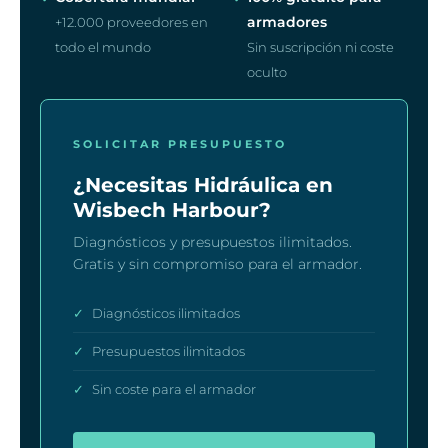
armadores
+12.000 proveedores en
todo el mundo
Sin suscripción ni coste
oculto
SOLICITAR PRESUPUESTO
¿Necesitas Hidráulica en
Wisbech Harbour?
Diagnósticos y presupuestos ilimitados.
Gratis y sin compromiso para el armador.
✓
Diagnósticos ilimitados
✓
Presupuestos ilimitados
✓
Sin coste para el armador