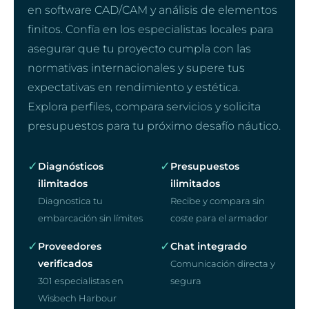
en software CAD/CAM y análisis de elementos
finitos. Confía en los especialistas locales para
asegurar que tu proyecto cumpla con las
normativas internacionales y supere tus
expectativas en rendimiento y estética.
Explora perfiles, compara servicios y solicita
presupuestos para tu próximo desafío náutico.
✓
✓
Diagnósticos
Presupuestos
ilimitados
ilimitados
Diagnostica tu
Recibe y compara sin
embarcación sin límites
coste para el armador
✓
✓
Proveedores
Chat integrado
verificados
Comunicación directa y
301 especialistas en
segura
Wisbech Harbour