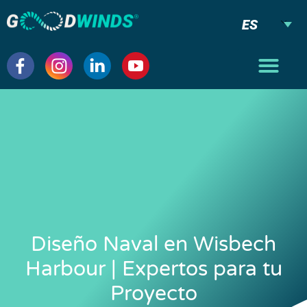
ES
Diseño Naval en Wisbech
Harbour | Expertos para tu
Proyecto