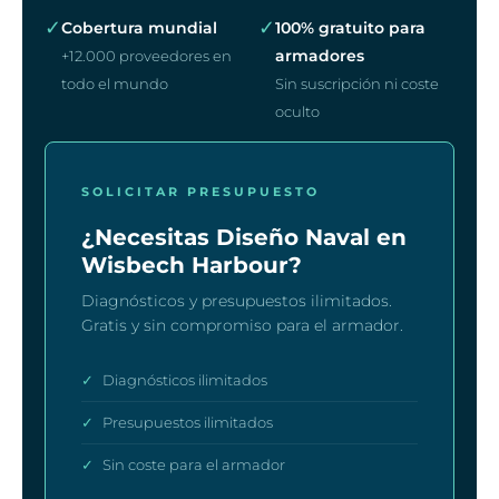
✓
✓
Cobertura mundial
100% gratuito para
armadores
+12.000 proveedores en
todo el mundo
Sin suscripción ni coste
oculto
SOLICITAR PRESUPUESTO
¿Necesitas Diseño Naval en
Wisbech Harbour?
Diagnósticos y presupuestos ilimitados.
Gratis y sin compromiso para el armador.
✓
Diagnósticos ilimitados
✓
Presupuestos ilimitados
✓
Sin coste para el armador