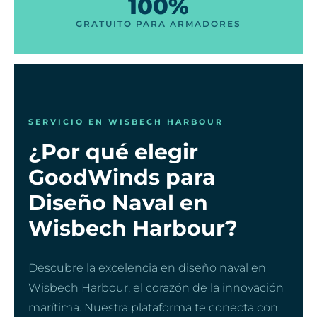
100%
GRATUITO PARA ARMADORES
SERVICIO EN WISBECH HARBOUR
¿Por qué elegir
GoodWinds para
Diseño Naval en
Wisbech Harbour?
Descubre la excelencia en diseño naval en
Wisbech Harbour, el corazón de la innovación
marítima. Nuestra plataforma te conecta con