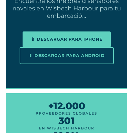
Encuentra los mejores diseñadores
navales en Wisbech Harbour para tu
embarcació…
📱 DESCARGAR PARA IPHONE
📱 DESCARGAR PARA ANDROID
+12.000
PROVEEDORES GLOBALES
301
EN WISBECH HARBOUR