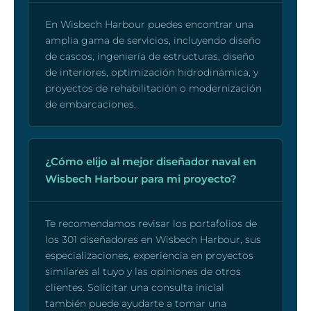
En Wisbech Harbour puedes encontrar una
amplia gama de servicios, incluyendo diseño
de cascos, ingeniería de estructuras, diseño
de interiores, optimización hidrodinámica, y
proyectos de rehabilitación o modernización
de embarcaciones.
¿Cómo elijo al mejor diseñador naval en
Wisbech Harbour para mi proyecto?
Te recomendamos revisar los portafolios de
los 301 diseñadores en Wisbech Harbour, sus
especializaciones, experiencia en proyectos
similares al tuyo y las opiniones de otros
clientes. Solicitar una consulta inicial
también puede ayudarte a tomar una