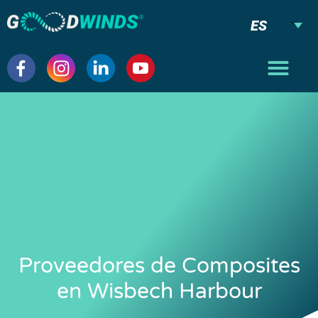
ES
Proveedores de Composites
en Wisbech Harbour