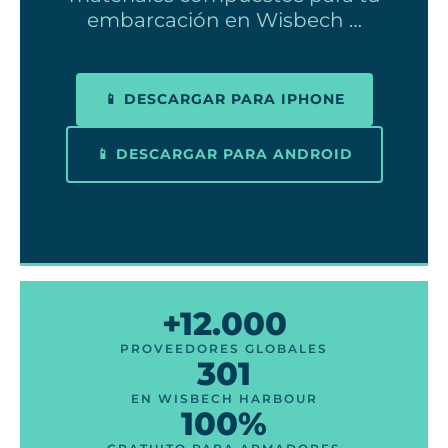
embarcación en Wisbech …
📱 DESCARGAR PARA IPHONE
📱 DESCARGAR PARA ANDROID
+12.000
PROVEEDORES GLOBALES
301
EN WISBECH HARBOUR
100%