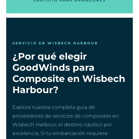
GRATUITO PARA ARMADORES
SERVICIO EN WISBECH HARBOUR
¿Por qué elegir
GoodWinds para
Composite en Wisbech
Harbour?
Explora nuestra completa guía de
proveedores de servicios de composites en
Wisbech Harbour, el destino náutico por
excelencia. Si tu embarcación requiere