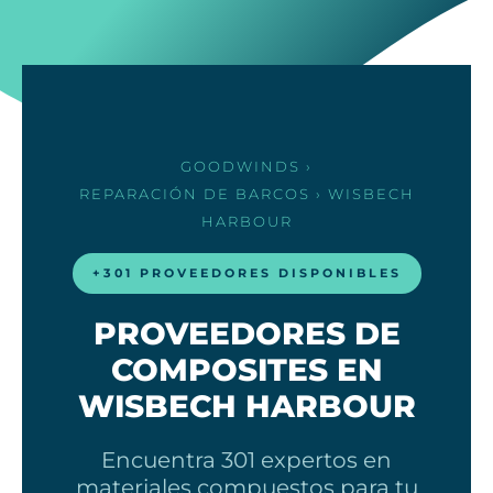
GOODWINDS
›
REPARACIÓN DE BARCOS
› WISBECH
HARBOUR
+301 PROVEEDORES DISPONIBLES
PROVEEDORES DE
COMPOSITES EN
WISBECH HARBOUR
Encuentra 301 expertos en
materiales compuestos para tu