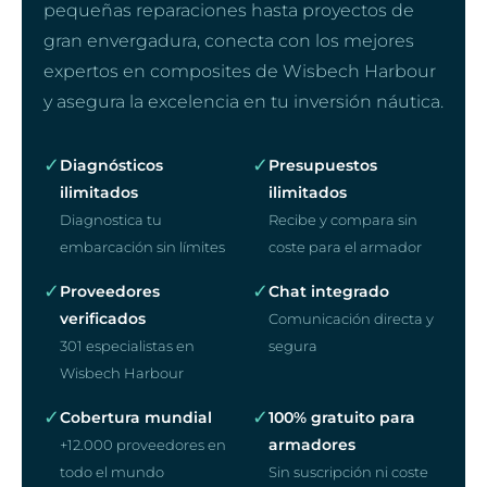
pequeñas reparaciones hasta proyectos de
gran envergadura, conecta con los mejores
expertos en composites de Wisbech Harbour
y asegura la excelencia en tu inversión náutica.
✓
✓
Diagnósticos
Presupuestos
ilimitados
ilimitados
Diagnostica tu
Recibe y compara sin
embarcación sin límites
coste para el armador
✓
✓
Proveedores
Chat integrado
verificados
Comunicación directa y
301 especialistas en
segura
Wisbech Harbour
✓
✓
Cobertura mundial
100% gratuito para
armadores
+12.000 proveedores en
todo el mundo
Sin suscripción ni coste