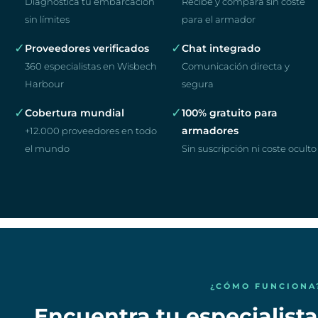
Diagnostica tu embarcación
Recibe y compara sin coste
sin límites
para el armador
✓
✓
Proveedores verificados
Chat integrado
360 especialistas en Wisbech
Comunicación directa y
Harbour
segura
✓
✓
Cobertura mundial
100% gratuito para
armadores
+12.000 proveedores en todo
el mundo
Sin suscripción ni coste oculto
¿CÓMO FUNCIONA
Encuentra tu especialista