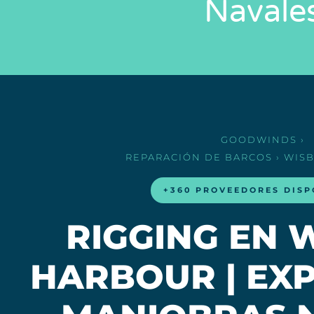
Navale
GOODWINDS
›
REPARACIÓN DE BARCOS
› WIS
+360 PROVEEDORES DISP
RIGGING EN 
HARBOUR | EX