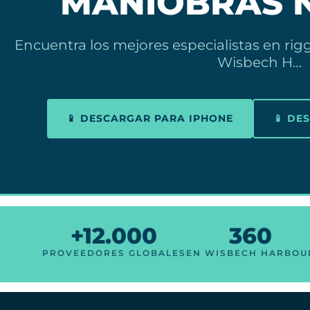
MANIOBRAS 
Encuentra los mejores especialistas en ri
Wisbech H…
📱 DESCARGAR PARA IPHONE
📱 DE
+12.000
360
PROVEEDORES GLOBALES
EN WISBECH HARBOU