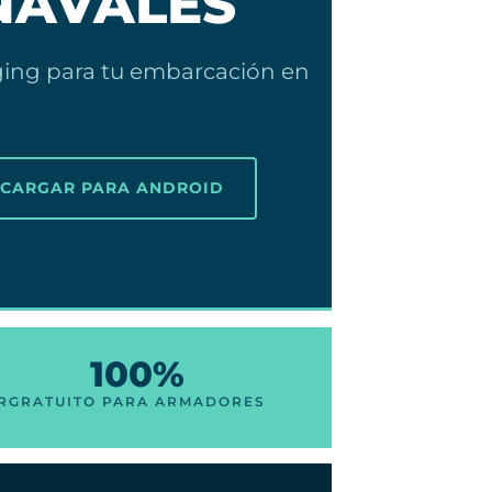
NAVALES
gging para tu embarcación en
SCARGAR PARA ANDROID
100%
R
GRATUITO PARA ARMADORES