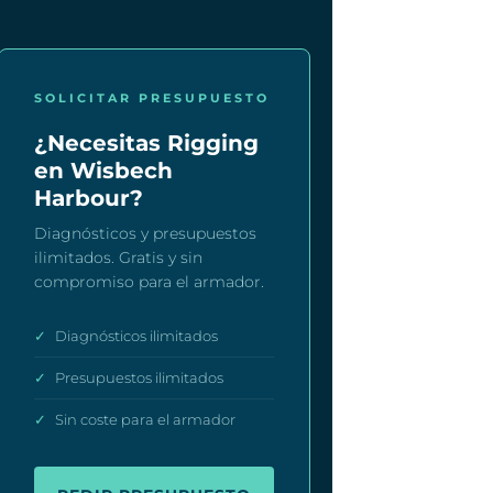
SOLICITAR PRESUPUESTO
¿Necesitas Rigging
en Wisbech
Harbour?
Diagnósticos y presupuestos
ilimitados. Gratis y sin
compromiso para el armador.
✓
Diagnósticos ilimitados
✓
Presupuestos ilimitados
✓
Sin coste para el armador