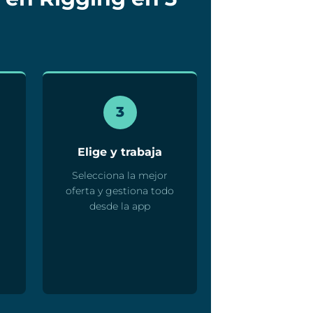
3
Elige y trabaja
Selecciona la mejor
oferta y gestiona todo
desde la app