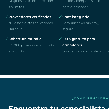
Diagnostica tu embarcación
Recibe y compara sin coste
sin límites
para el armador
✓
✓
Proveedores verificados
Chat integrado
301 especialistas en Wisbech
Comunicación directa y
Harbour
segura
✓
✓
Cobertura mundial
100% gratuito para
armadores
+12.000 proveedores en todo
el mundo
Sin suscripción ni coste oculto
¿CÓMO FUNCIONA
Encuentra tu especialista