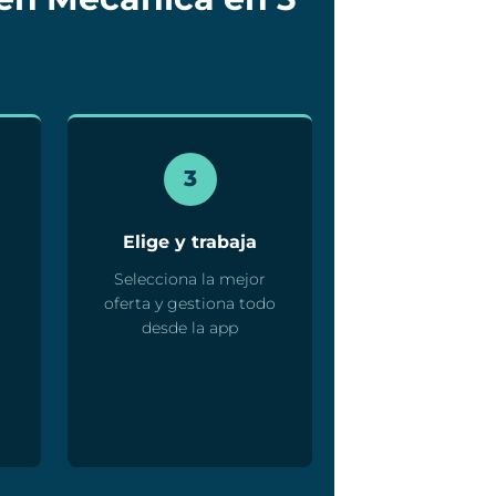
3
Elige y trabaja
Selecciona la mejor
oferta y gestiona todo
desde la app