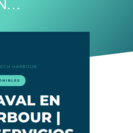
 N…
BECH HARBOUR
ONIBLES
AVAL EN
RBOUR |