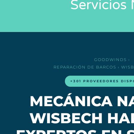
Servicios
GOODWINDS
›
REPARACIÓN DE BARCOS
› WIS
+301 PROVEEDORES DISP
MECÁNICA N
WISBECH HA