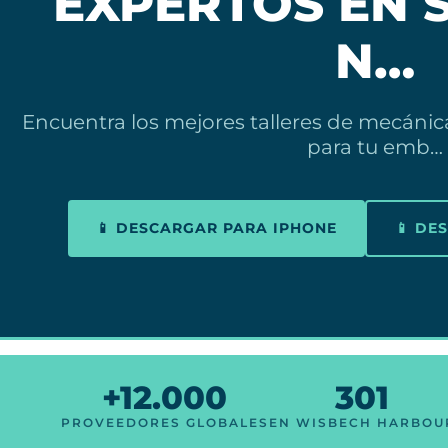
EXPERTOS EN 
N…
Encuentra los mejores talleres de mecáni
para tu emb…
📱 DESCARGAR PARA IPHONE
📱 DE
+12.000
301
PROVEEDORES GLOBALES
EN WISBECH HARBOU