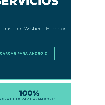
SERVICIOS
ca naval en Wisbech Harbour
SCARGAR PARA ANDROID
100%
R
GRATUITO PARA ARMADORES