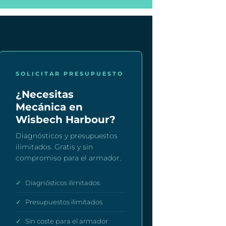
SOLICITAR PRESUPUESTO
¿Necesitas
Mecánica en
Wisbech Harbour?
Diagnósticos y presupuestos
ilimitados. Gratis y sin
compromiso para el armador.
✓
Diagnósticos ilimitados
✓
Presupuestos ilimitados
✓
Sin coste para el armador