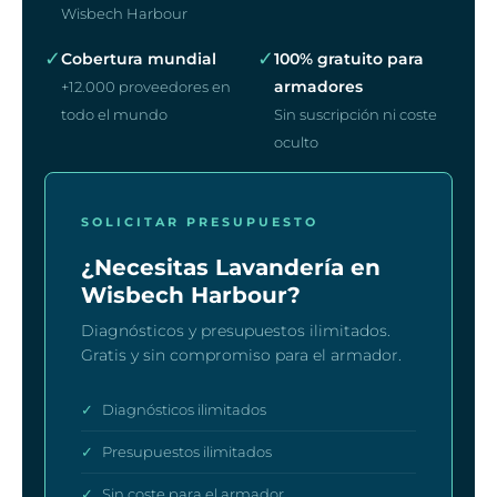
Wisbech Harbour
✓
✓
Cobertura mundial
100% gratuito para
armadores
+12.000 proveedores en
todo el mundo
Sin suscripción ni coste
oculto
SOLICITAR PRESUPUESTO
¿Necesitas Lavandería en
Wisbech Harbour?
Diagnósticos y presupuestos ilimitados.
Gratis y sin compromiso para el armador.
✓
Diagnósticos ilimitados
✓
Presupuestos ilimitados
✓
Sin coste para el armador