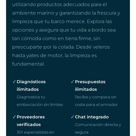
utilizando productos adecuados para el
ambiente marino y garantizando la frescura y
limpieza que tu barco merece. Explora las
opciones y asegura que tu vida a bordo sea
tan cómoda como en tierra firme, sin
preocuparte por la colada. Desde veleros
hasta yates de motor, la limpieza es
fundamental.
✓
✓
Diagnósticos
Presupuestos
ilimitados
ilimitados
Diagnostica tu
Recibe y compara sin
embarcación sin límites
coste para el armador
✓
✓
Proveedores
Chat integrado
verificados
Comunicación directa y
301 especialistas en
segura