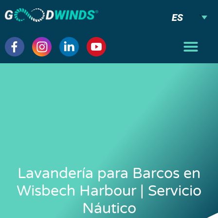
ES
Lavandería para Barcos en
Wisbech Harbour | Servicio
Náutico