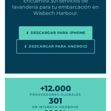
Encuentra 301 servicios de
lavandería para tu embarcación en
Wisbech Harbour.
📱 DESCARGAR PARA IPHONE
📱 DESCARGAR PARA ANDROID
+12.000
PROVEEDORES GLOBALES
301
EN WISBECH HARBOUR