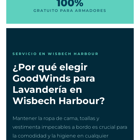
100%
GRATUITO PARA ARMADORES
SERVICIO EN WISBECH HARBOUR
¿Por qué elegir
GoodWinds para
Lavandería en
Wisbech Harbour?
Mantener la ropa de cama, toallas y
vestimenta impecables a bordo es crucial para
la comodidad y la higiene en cualquier