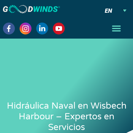
EN
Hidráulica Naval en Wisbech
Harbour – Expertos en
Servicios