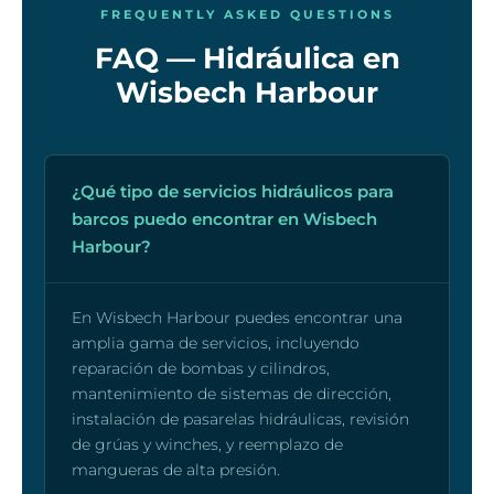
FREQUENTLY ASKED QUESTIONS
FAQ — Hidráulica en
Wisbech Harbour
¿Qué tipo de servicios hidráulicos para
barcos puedo encontrar en Wisbech
Harbour?
En Wisbech Harbour puedes encontrar una
amplia gama de servicios, incluyendo
reparación de bombas y cilindros,
mantenimiento de sistemas de dirección,
instalación de pasarelas hidráulicas, revisión
de grúas y winches, y reemplazo de
mangueras de alta presión.