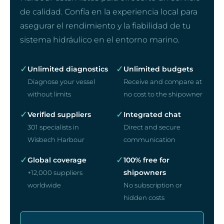
de calidad. Confía en la experiencia local para
asegurar el rendimiento y la fiabilidad de tu
sistema hidráulico en el entorno marino.
✓
✓
Unlimited diagnostics
Unlimited budgets
Diagnose your vessel
Receive and compare at
without limits
no cost to the shipowner
✓
✓
Verified suppliers
Integrated chat
301 specialists in
Direct and secure
Wisbech Harbour
communication
✓
✓
Global coverage
100% free for
shipowners
+12,000 suppliers
worldwide
No subscription or
hidden costs