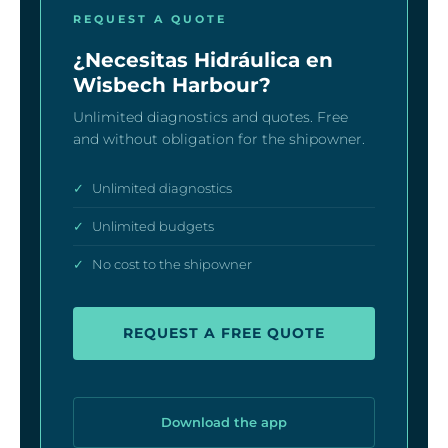
REQUEST A QUOTE
¿Necesitas Hidráulica en
Wisbech Harbour?
Unlimited diagnostics and quotes. Free
and without obligation for the shipowner.
✓
Unlimited diagnostics
✓
Unlimited budgets
✓
No cost to the shipowner
REQUEST A FREE QUOTE
Download the app