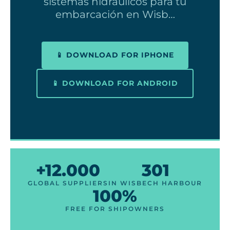
sistemas hidráulicos para tu
embarcación en Wisb…
📱 DOWNLOAD FOR IPHONE
📱 DOWNLOAD FOR ANDROID
+12.000
301
GLOBAL SUPPLIERS
IN WISBECH HARBOUR
100%
FREE FOR SHIPOWNERS