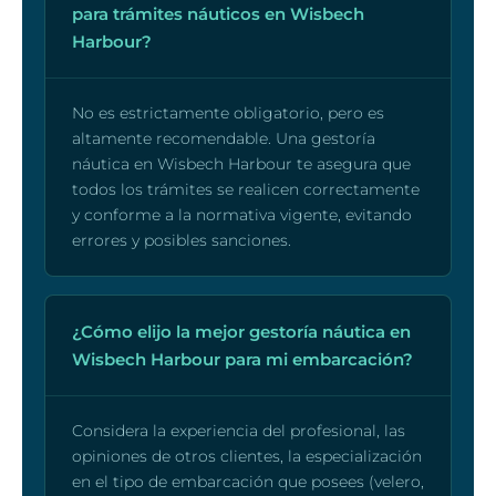
para trámites náuticos en Wisbech
Harbour?
No es estrictamente obligatorio, pero es
altamente recomendable. Una gestoría
náutica en Wisbech Harbour te asegura que
todos los trámites se realicen correctamente
y conforme a la normativa vigente, evitando
errores y posibles sanciones.
¿Cómo elijo la mejor gestoría náutica en
Wisbech Harbour para mi embarcación?
Considera la experiencia del profesional, las
opiniones de otros clientes, la especialización
en el tipo de embarcación que posees (velero,