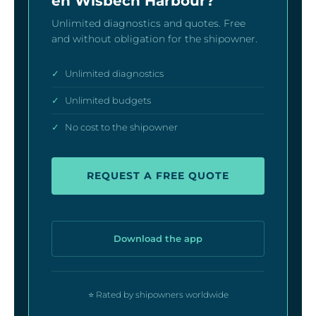
en Wisbech Harbour?
Unlimited diagnostics and quotes. Free
and without obligation for the shipowner.
✓
Unlimited diagnostics
✓
Unlimited budgets
✓
No cost to the shipowner
REQUEST A FREE QUOTE
Download the app
⭐ Rated by shipowners worldwide