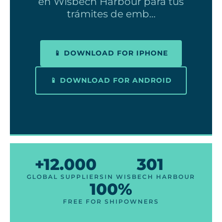
en Wisbech Harbour para tus
trámites de emb…
📱 DOWNLOAD FOR IPHONE
📱 DOWNLOAD FOR ANDROID
+12.000
301
GLOBAL SUPPLIERS
IN WISBECH HARBOUR
100%
FREE FOR SHIPOWNERS