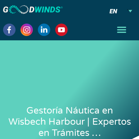
EN
Gestoría Náutica en
Wisbech Harbour | Expertos
en Trámites …