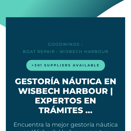
GOODWINDS
›
BOAT REPAIR
› WISBECH HARBOUR
+301 SUPPLIERS AVAILABLE
GESTORÍA NÁUTICA EN
WISBECH HARBOUR |
EXPERTOS EN
TRÁMITES …
Encuentra la mejor gestoría náutica