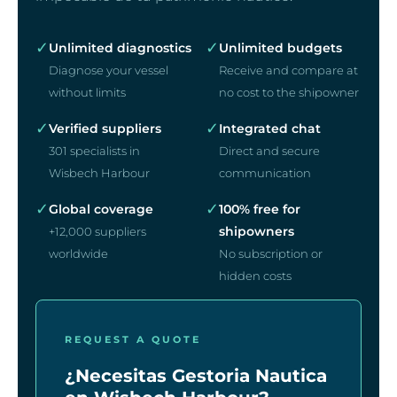
✓
✓
Unlimited diagnostics
Unlimited budgets
Diagnose your vessel
Receive and compare at
without limits
no cost to the shipowner
✓
✓
Verified suppliers
Integrated chat
301 specialists in
Direct and secure
Wisbech Harbour
communication
✓
✓
Global coverage
100% free for
shipowners
+12,000 suppliers
worldwide
No subscription or
hidden costs
REQUEST A QUOTE
¿Necesitas Gestoria Nautica