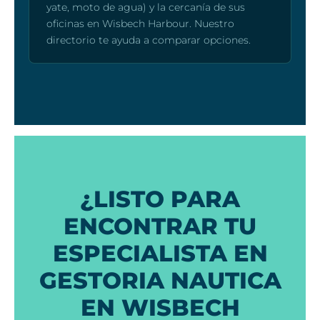
yate, moto de agua) y la cercanía de sus
oficinas en Wisbech Harbour. Nuestro
directorio te ayuda a comparar opciones.
¿LISTO PARA
ENCONTRAR TU
ESPECIALISTA EN
GESTORIA NAUTICA
EN WISBECH