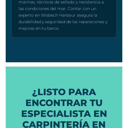
marinas, técnicas de sellado y resistencia a
las condiciones del mar. Contar con un
experto en Wisbech Harbour asegura la
durabilidad y seguridad de las reparaciones y
mejoras en tu barco.
¿LISTO PARA
ENCONTRAR TU
ESPECIALISTA EN
CARPINTERÍA EN