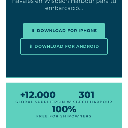
navales en Wisbech Harbour para tu
embarcació…
📱 DOWNLOAD FOR IPHONE
📱 DOWNLOAD FOR ANDROID
+12.000
301
GLOBAL SUPPLIERS
IN WISBECH HARBOUR
100%
FREE FOR SHIPOWNERS