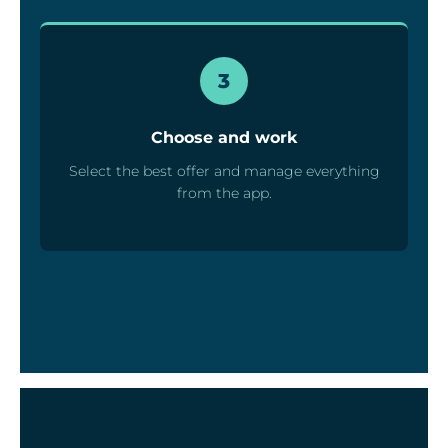
3
Choose and work
Select the best offer and manage everything
from the app.