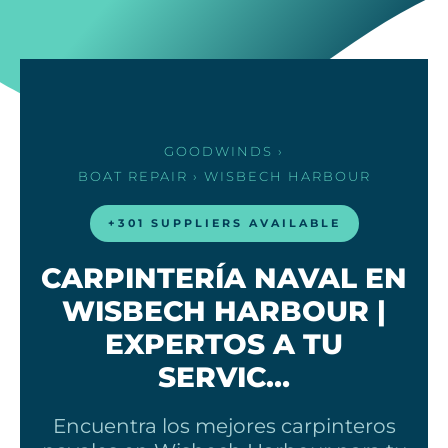
GOODWINDS
›
BOAT REPAIR
› WISBECH HARBOUR
+301 SUPPLIERS AVAILABLE
CARPINTERÍA NAVAL EN
WISBECH HARBOUR |
EXPERTOS A TU
SERVIC…
Encuentra los mejores carpinteros