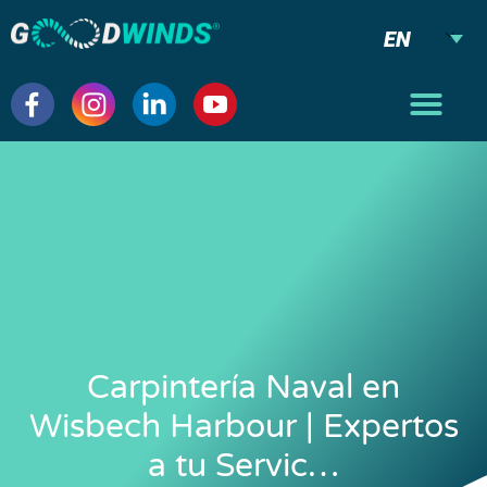
EN
Carpintería Naval en
Wisbech Harbour | Expertos
a tu Servic…