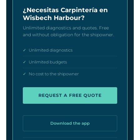
¿Necesitas Carpintería en
Wisbech Harbour?
Unlimited diagnostics and quotes. Free
and without obligation for the shipowner.
✓
Unlimited diagnostics
✓
Unlimited budgets
✓
No cost to the shipowner
REQUEST A FREE QUOTE
Download the app