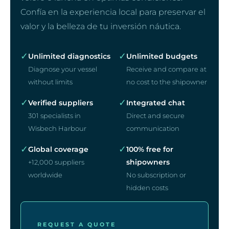
Confía en la experiencia local para preservar el
valor y la belleza de tu inversión náutica.
✓
✓
Unlimited diagnostics
Unlimited budgets
Diagnose your vessel
Receive and compare at
without limits
no cost to the shipowner
✓
✓
Verified suppliers
Integrated chat
301 specialists in
Direct and secure
Wisbech Harbour
communication
✓
✓
Global coverage
100% free for
shipowners
+12,000 suppliers
worldwide
No subscription or
hidden costs
REQUEST A QUOTE