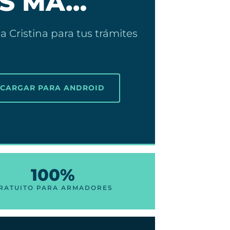
ES MA…
a Cristina para tus trámites
SCARGAR PARA ANDROID
100%
RATUITO PARA ARMADORES