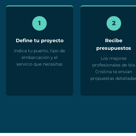
1
2
Define tu proyecto
Recibe
presupuestos
Indica tu puerto, tipo de
embarcación y el
Los mejores
servicio que necesitas
profesionales de Isla
Cristina te envían
propuestas detallada