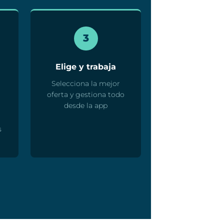
3
Elige y trabaja
Selecciona la mejor
oferta y gestiona todo
desde la app
s