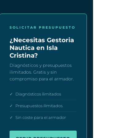
SOLICITAR PRESUPUESTO
¿Necesitas Gestoria
Nautica en Isla
Cristina?
Diagnósticos y presupuestos
ilimitados. Gratis y sin
compromiso para el armador.
✓
Diagnósticos ilimitados
✓
Presupuestos ilimitados
✓
Sin coste para el armador