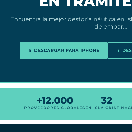
EN TRÁMIT
Encuentra la mejor gestoría náutica en Isl
de embar…
📱 DESCARGAR PARA IPHONE
📱 DE
+12.000
32
PROVEEDORES GLOBALES
EN ISLA CRISTINA
G