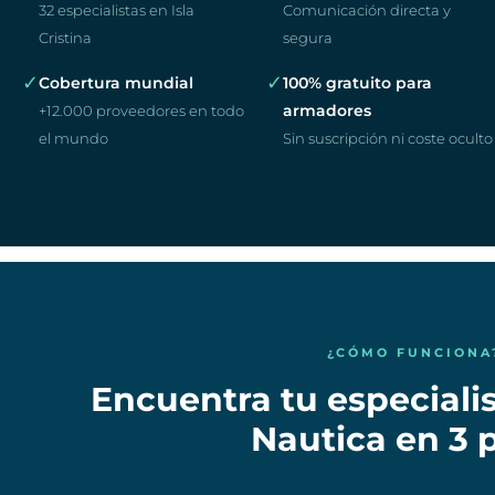
32 especialistas en Isla
Comunicación directa y
Cristina
segura
✓
✓
Cobertura mundial
100% gratuito para
armadores
+12.000 proveedores en todo
el mundo
Sin suscripción ni coste oculto
¿CÓMO FUNCIONA
Encuentra tu especialis
Nautica en 3 