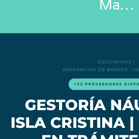
Ma…
GOODWINDS
›
REPARACIÓN DE BARCOS
› I
+32 PROVEEDORES DISP
GESTORÍA NÁ
ISLA CRISTINA 