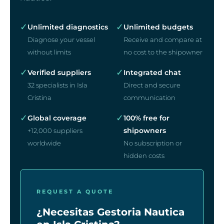
✓
✓
Unlimited diagnostics
Unlimited budgets
Diagnose your vessel
Receive and compare at
without limits
no cost to the shipowner
✓
✓
Verified suppliers
Integrated chat
32 specialists in Isla
Direct and secure
Cristina
communication
✓
✓
Global coverage
100% free for
shipowners
+12,000 suppliers
worldwide
No subscription or
hidden costs
REQUEST A QUOTE
¿Necesitas Gestoria Nautica