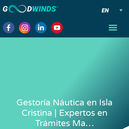
EN
Gestoría Náutica en Isla
Cristina | Expertos en
Trámites Ma…