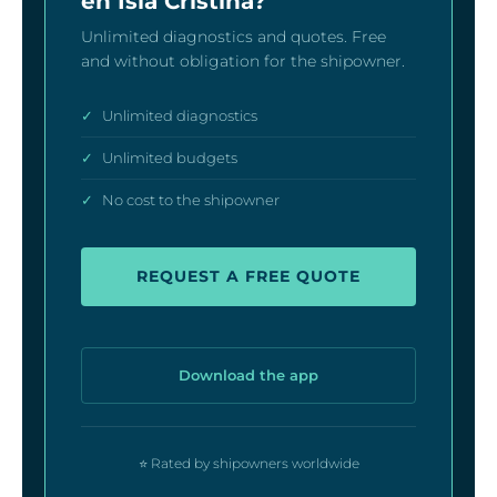
en Isla Cristina?
Unlimited diagnostics and quotes. Free
and without obligation for the shipowner.
✓
Unlimited diagnostics
✓
Unlimited budgets
✓
No cost to the shipowner
REQUEST A FREE QUOTE
Download the app
⭐ Rated by shipowners worldwide