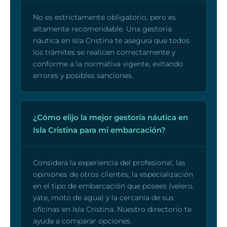
No es estrictamente obligatorio, pero es
altamente recomendable. Una gestoría
náutica en Isla Cristina te asegura que todos
los trámites se realicen correctamente y
conforme a la normativa vigente, evitando
errores y posibles sanciones.
¿Cómo elijo la mejor gestoría náutica en
Isla Cristina para mi embarcación?
Considera la experiencia del profesional, las
opiniones de otros clientes, la especialización
en el tipo de embarcación que posees (velero,
yate, moto de agua) y la cercanía de sus
oficinas en Isla Cristina. Nuestro directorio te
ayuda a comparar opciones.