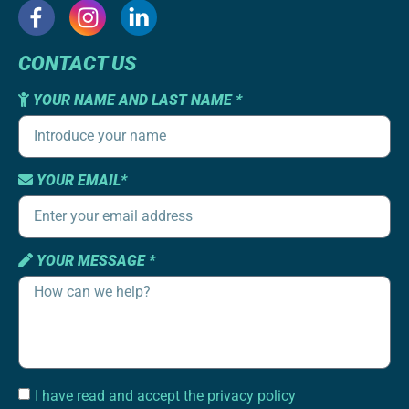
CONTACT US
YOUR NAME AND LAST NAME *
YOUR EMAIL*
YOUR MESSAGE *
I have read and accept the privacy policy