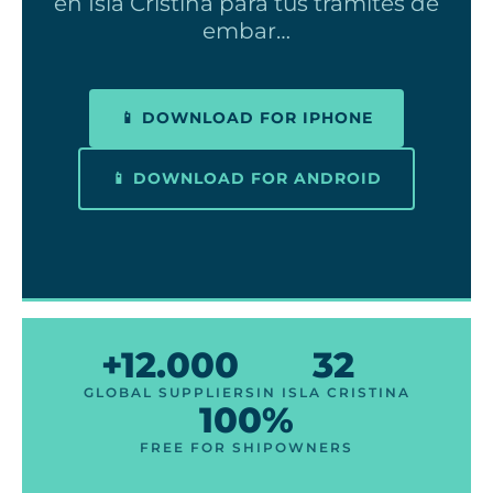
en Isla Cristina para tus trámites de
embar…
📱 DOWNLOAD FOR IPHONE
📱 DOWNLOAD FOR ANDROID
+12.000
32
GLOBAL SUPPLIERS
IN ISLA CRISTINA
100%
FREE FOR SHIPOWNERS