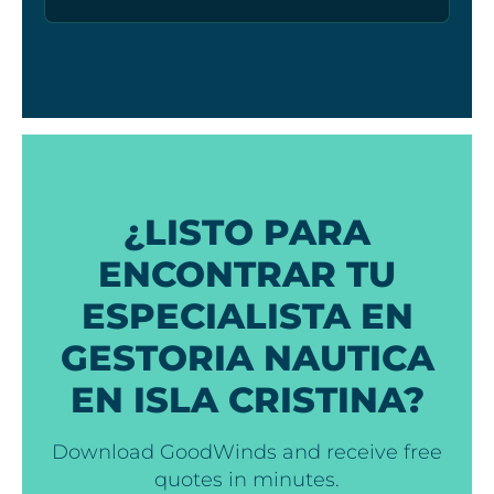
¿LISTO PARA
ENCONTRAR TU
ESPECIALISTA EN
GESTORIA NAUTICA
EN ISLA CRISTINA?
Download GoodWinds and receive free
quotes in minutes.