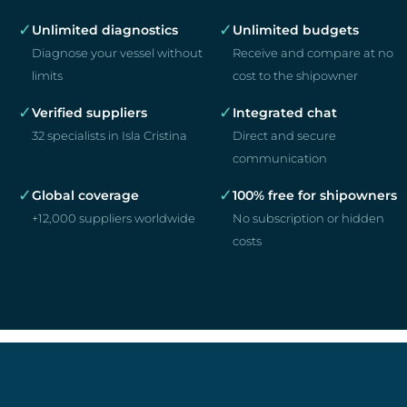
✓
✓
Unlimited diagnostics
Unlimited budgets
Diagnose your vessel without
Receive and compare at no
limits
cost to the shipowner
✓
✓
Verified suppliers
Integrated chat
32 specialists in Isla Cristina
Direct and secure
communication
✓
✓
Global coverage
100% free for shipowners
+12,000 suppliers worldwide
No subscription or hidden
costs