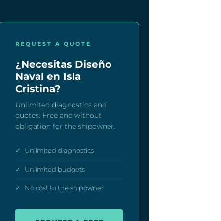
REQUEST A QUOTE
¿Necesitas Diseño
Naval en Isla
Cristina?
Unlimited diagnostics and
quotes. Free and without
obligation for the shipowner.
✓
Unlimited diagnostics
✓
Unlimited budgets
✓
No cost to the shipowner