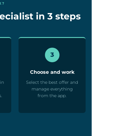
K?
cialist in 3 steps
3
Choose and work
in
Select the best offer and
manage everything
s.
from the app.