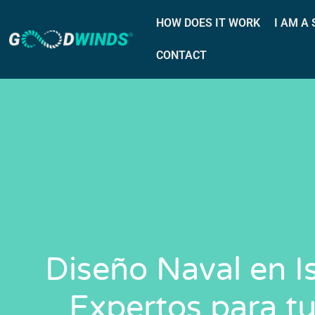
HOW DOES IT WORK
I AM A
CONTACT
Diseño Naval en Isl
Expertos para t