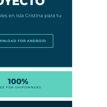
OYECTO
s en Isla Cristina para tu
OWNLOAD FOR ANDROID
100%
EE FOR SHIPOWNERS