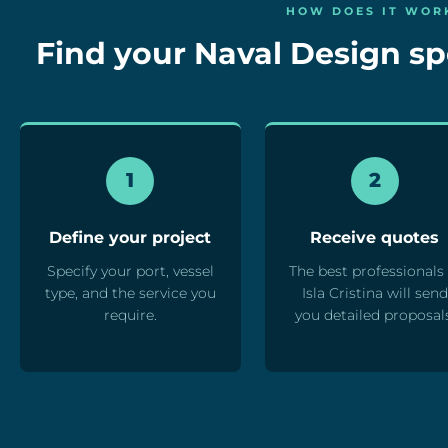
HOW DOES IT WOR
Find your Naval Design spe
1
2
Define your project
Receive quotes
Specify your port, vessel
The best professionals 
type, and the service you
Isla Cristina will send
require.
you detailed proposal