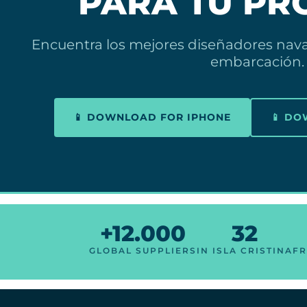
PARA TU PR
Encuentra los mejores diseñadores navale
embarcación.
📱 DOWNLOAD FOR IPHONE
📱 D
+12.000
32
GLOBAL SUPPLIERS
IN ISLA CRISTINA
FR