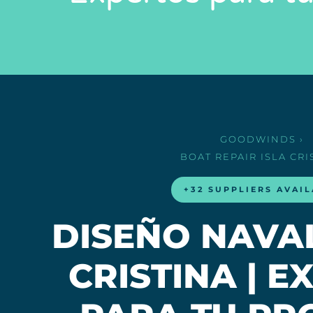
GOODWINDS
›
BOAT REPAIR
ISLA CRI
+32 SUPPLIERS AVAI
DISEÑO NAVAL
CRISTINA | 