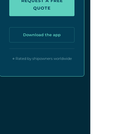
REQUEST A FREE
QUOTE
Download the app
⭐ Rated by shipowners worldwide