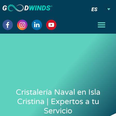
ES
Cristalería Naval en Isla
Cristina | Expertos a tu
Servicio