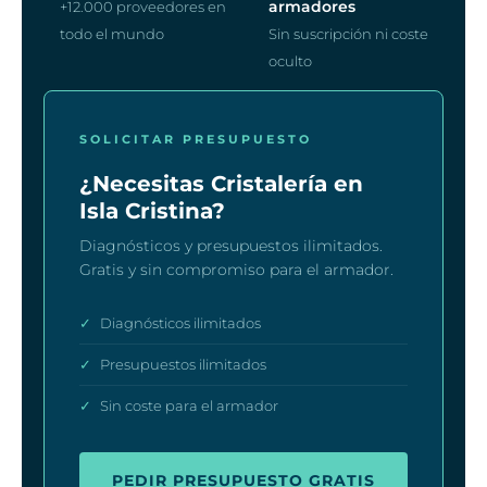
armadores
+12.000 proveedores en
todo el mundo
Sin suscripción ni coste
oculto
SOLICITAR PRESUPUESTO
¿Necesitas Cristalería en
Isla Cristina?
Diagnósticos y presupuestos ilimitados.
Gratis y sin compromiso para el armador.
✓
Diagnósticos ilimitados
✓
Presupuestos ilimitados
✓
Sin coste para el armador
PEDIR PRESUPUESTO GRATIS