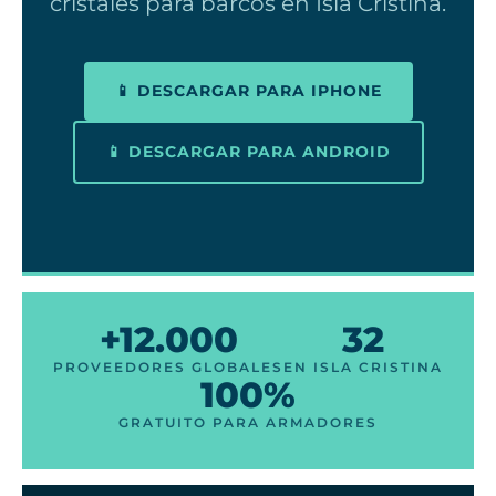
cristales para barcos en Isla Cristina.
📱 DESCARGAR PARA IPHONE
📱 DESCARGAR PARA ANDROID
+12.000
32
PROVEEDORES GLOBALES
EN ISLA CRISTINA
100%
GRATUITO PARA ARMADORES