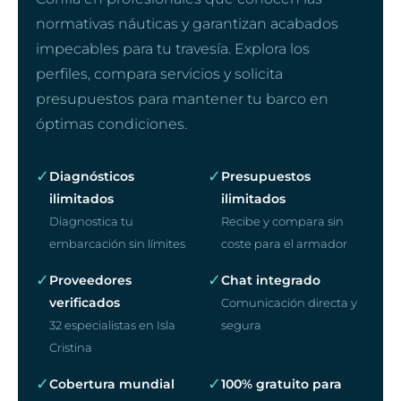
normativas náuticas y garantizan acabados
impecables para tu travesía. Explora los
perfiles, compara servicios y solicita
presupuestos para mantener tu barco en
óptimas condiciones.
✓
✓
Diagnósticos
Presupuestos
ilimitados
ilimitados
Diagnostica tu
Recibe y compara sin
embarcación sin límites
coste para el armador
✓
✓
Proveedores
Chat integrado
verificados
Comunicación directa y
32 especialistas en Isla
segura
Cristina
✓
✓
Cobertura mundial
100% gratuito para