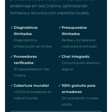
andamiaje en Isla Cristina, optimizando
tiempos y recursos con expertos locales.
✓
✓
Diagnósticos
Presupuestos
ilimitados
ilimitados
Diagnostica tu
Recibe y compara sin
embarcación sin límites
coste para el armador
✓
✓
Proveedores
Chat integrado
verificados
Comunicación directa y
32 especialistas en Isla
segura
Cristina
✓
✓
Cobertura mundial
100% gratuito para
armadores
+12.000 proveedores en
todo el mundo
Sin suscripción ni coste
oculto