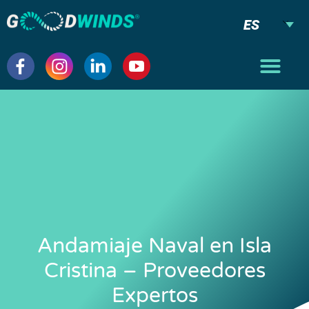
ES
Andamiaje Naval en Isla
Cristina – Proveedores
Expertos