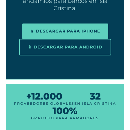
andamios para barcos en Isla
Cristina.
📱 DESCARGAR PARA IPHONE
📱 DESCARGAR PARA ANDROID
+12.000
32
PROVEEDORES GLOBALES
EN ISLA CRISTINA
100%
GRATUITO PARA ARMADORES