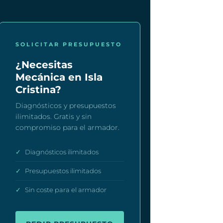
SOLICITAR PRESUPUESTO
¿Necesitas
Mecánica en Isla
Cristina?
Diagnósticos y presupuestos
ilimitados. Gratis y sin
compromiso para el armador.
✓
Diagnósticos ilimitados
✓
Presupuestos ilimitados
✓
Sin coste para el armador