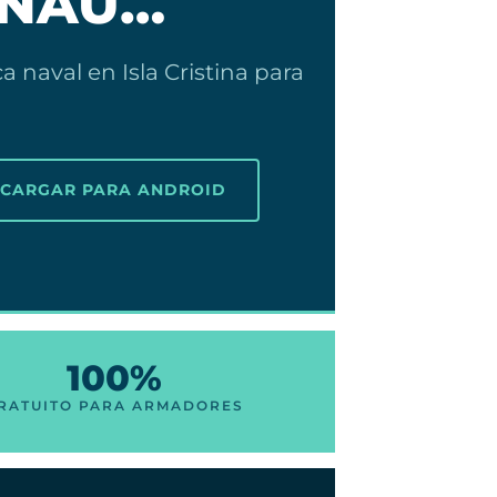
 NÁU…
 naval en Isla Cristina para
SCARGAR PARA ANDROID
100%
RATUITO PARA ARMADORES