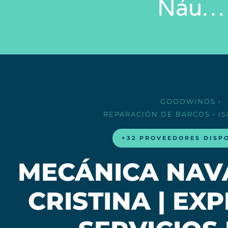
Náu…
GOODWINDS
›
REPARACIÓN DE BARCOS
› I
+32 PROVEEDORES DISP
MECÁNICA NAVA
CRISTINA | EX