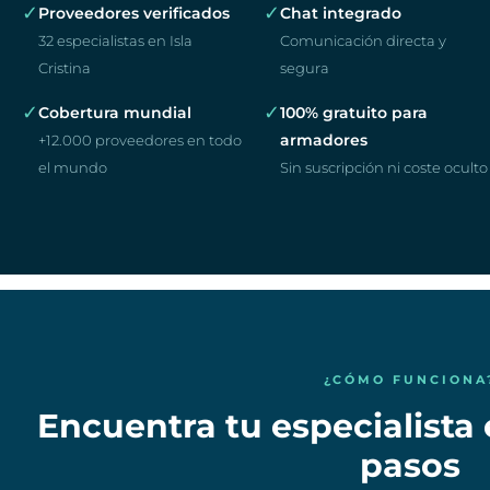
✓
✓
Proveedores verificados
Chat integrado
32 especialistas en Isla
Comunicación directa y
Cristina
segura
✓
✓
Cobertura mundial
100% gratuito para
armadores
+12.000 proveedores en todo
el mundo
Sin suscripción ni coste oculto
¿CÓMO FUNCIONA
Encuentra tu especialista
pasos