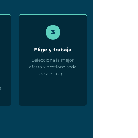
3
Elige y trabaja
Selecciona la mejor
oferta y gestiona todo
desde la app
s