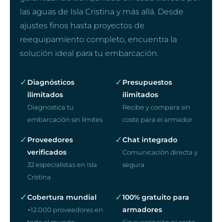
las aguas de Isla Cristina y más allá. Desde
ajustes finos hasta proyectos de
reequipamiento completo, encuentra la
solución ideal para tu embarcación.
✓
✓
Diagnósticos
Presupuestos
ilimitados
ilimitados
Diagnostica tu
Recibe y compara sin
embarcación sin límites
coste para el armador
✓
✓
Proveedores
Chat integrado
verificados
Comunicación directa y
32 especialistas en Isla
segura
Cristina
✓
✓
Cobertura mundial
100% gratuito para
armadores
+12.000 proveedores en
todo el mundo
Sin suscripción ni coste