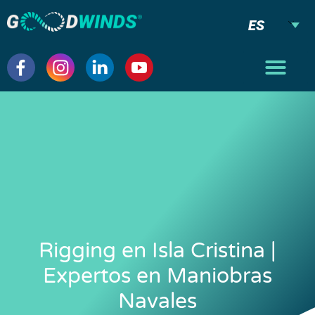
ES
Rigging en Isla Cristina |
Expertos en Maniobras
Navales