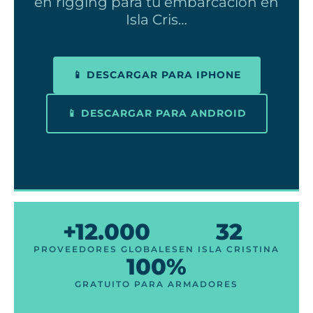
en rigging para tu embarcación en
Isla Cris…
📱 DESCARGAR PARA IPHONE
📱 DESCARGAR PARA ANDROID
+12.000
32
PROVEEDORES GLOBALES
EN ISLA CRISTINA
100%
GRATUITO PARA ARMADORES