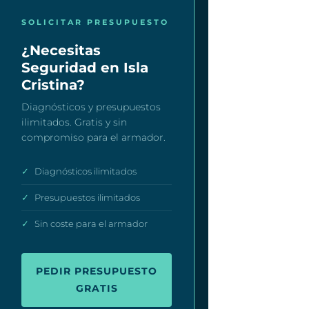
SOLICITAR PRESUPUESTO
¿Necesitas
Seguridad en Isla
Cristina?
Diagnósticos y presupuestos
ilimitados. Gratis y sin
compromiso para el armador.
✓
Diagnósticos ilimitados
✓
Presupuestos ilimitados
✓
Sin coste para el armador
PEDIR PRESUPUESTO
GRATIS