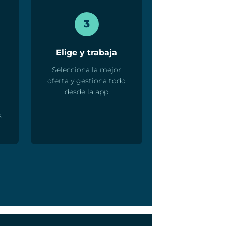
3
Elige y trabaja
Selecciona la mejor
oferta y gestiona todo
desde la app
s