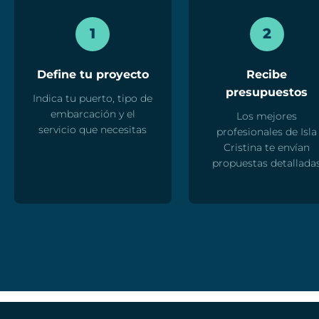
1
2
Define tu proyecto
Recibe
presupuestos
Indica tu puerto, tipo de
embarcación y el
Los mejores
servicio que necesitas
profesionales de Isla
Cristina te envían
propuestas detallada