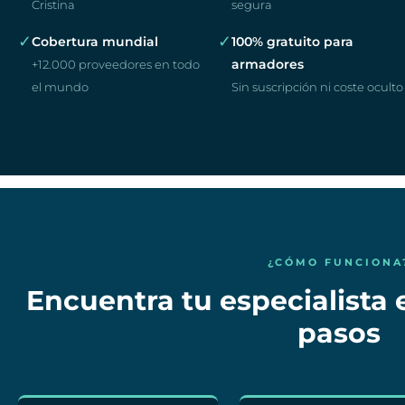
Cristina
segura
✓
✓
Cobertura mundial
100% gratuito para
armadores
+12.000 proveedores en todo
el mundo
Sin suscripción ni coste oculto
¿CÓMO FUNCIONA
Encuentra tu especialista 
pasos