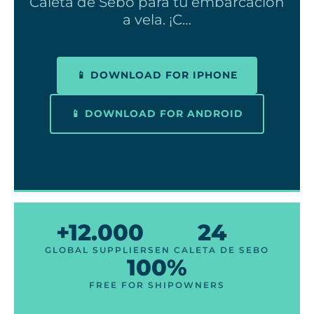
Caleta de Sebo para tu embarcación
a vela. ¡C…
📱 DOWNLOAD FOR IPHONE
📱 DOWNLOAD FOR ANDROID
+12.000
24
GLOBAL SUPPLIERS
EN CALETA DE SEBO
100%
FREE FOR SHIPOWNERS