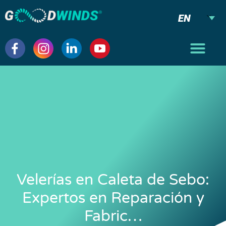
EN
Velerías en Caleta de Sebo:
Expertos en Reparación y
Fabric…