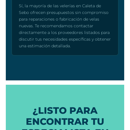
Sí, la mayoría de las velerías en Caleta de
Sebo ofrecen presupuestos sin compromiso
para reparaciones o fabricación de velas
nuevas. Te recomendamos contactar
directamente a los proveedores listados para
discutir tus necesidades específicas y obtener
una estimación detallada.
¿LISTO PARA
ENCONTRAR TU