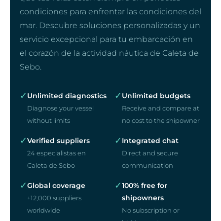
condiciones para enfrentar las condiciones del
mar. Descubre soluciones personalizadas y un
servicio excepcional para tu embarcación en
el corazón de la actividad náutica de Caleta de
Sebo.
✓
✓
Unlimited diagnostics
Unlimited budgets
Diagnose your vessel
Receive and compare at
without limits
no cost to the shipowner
✓
✓
Verified suppliers
Integrated chat
24 especialistas en
Direct and secure
Caleta de Sebo
communication
✓
✓
Global coverage
100% free for
shipowners
+12,000 suppliers
worldwide
No subscription or