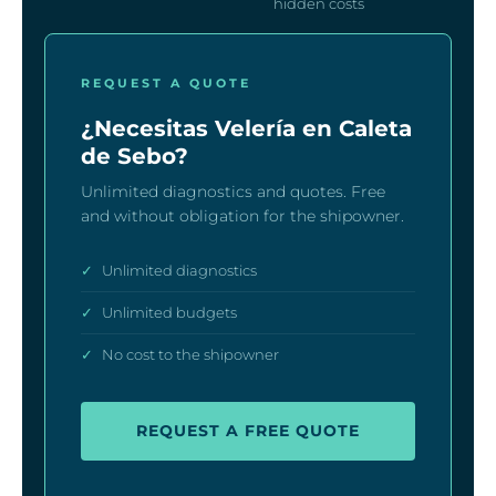
hidden costs
REQUEST A QUOTE
¿Necesitas Velería en Caleta
de Sebo?
Unlimited diagnostics and quotes. Free
and without obligation for the shipowner.
✓
Unlimited diagnostics
✓
Unlimited budgets
✓
No cost to the shipowner
REQUEST A FREE QUOTE