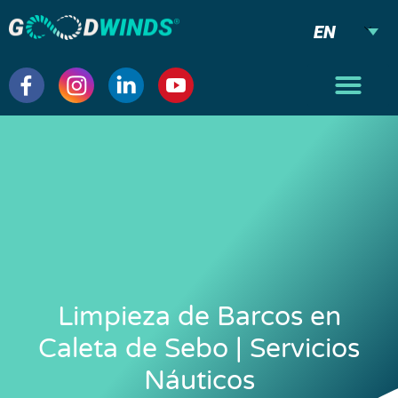
EN
Limpieza de Barcos en
Caleta de Sebo | Servicios
Náuticos