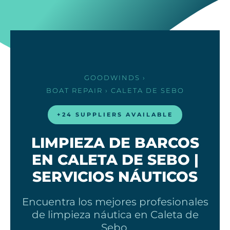
GOODWINDS
›
BOAT REPAIR
› CALETA DE SEBO
+24 SUPPLIERS AVAILABLE
LIMPIEZA DE BARCOS
EN CALETA DE SEBO |
SERVICIOS NÁUTICOS
Encuentra los mejores profesionales
de limpieza náutica en Caleta de
Sebo.