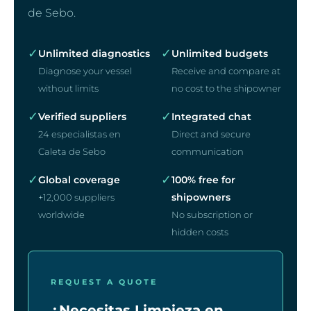
de Sebo.
✓
✓
Unlimited diagnostics
Unlimited budgets
Diagnose your vessel
Receive and compare at
without limits
no cost to the shipowner
✓
✓
Verified suppliers
Integrated chat
24 especialistas en
Direct and secure
Caleta de Sebo
communication
✓
✓
Global coverage
100% free for
shipowners
+12,000 suppliers
worldwide
No subscription or
hidden costs
REQUEST A QUOTE
¿Necesitas Limpieza en