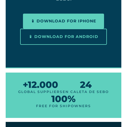
📱 DOWNLOAD FOR IPHONE
📱 DOWNLOAD FOR ANDROID
+12.000
24
GLOBAL SUPPLIERS
EN CALETA DE SEBO
100%
FREE FOR SHIPOWNERS