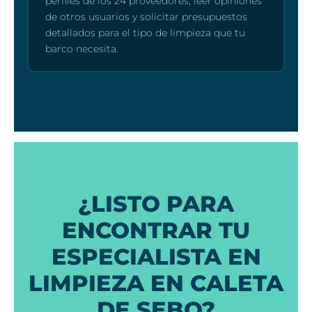
perfiles de los 24 proveedores, leer opiniones
de otros usuarios y solicitar presupuestos
detallados para el tipo de limpieza que tu
barco necesita.
¿LISTO PARA
ENCONTRAR TU
ESPECIALISTA EN
LIMPIEZA EN CALETA
DE SEBO?