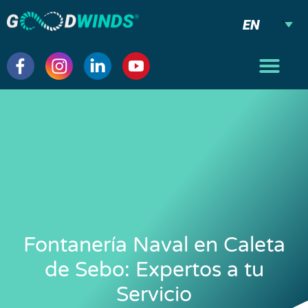
EN
Fontanería Naval en Caleta
de Sebo: Expertos a tu
Servicio