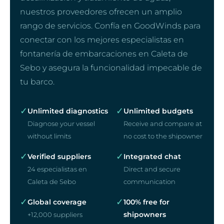
nuestros proveedores ofrecen un amplio
rango de servicios. Confía en GoodWinds para
conectar con los mejores especialistas en
fontanería de embarcaciones en Caleta de
Sebo y asegura la funcionalidad impecable de
tu barco.
✓
✓
Unlimited diagnostics
Unlimited budgets
Diagnose your vessel
Receive and compare at
without limits
no cost to the shipowner
✓
✓
Verified suppliers
Integrated chat
24 especialistas en
Direct and secure
Caleta de Sebo
communication
✓
✓
Global coverage
100% free for
shipowners
+12,000 suppliers