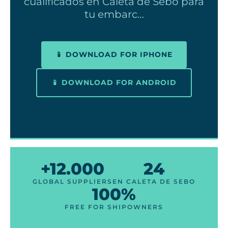
cualificados en Caleta de Sebo para
tu embarc…
📱 DOWNLOAD FOR IPHONE
📱 DOWNLOAD FOR ANDROID
+12.000
24
GLOBAL SUPPLIERS
EN CALETA DE SEBO
100%
FREE FOR SHIPOWNERS