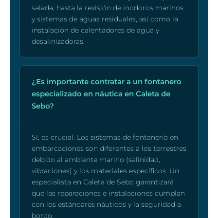
salada, hasta la revisión de inodoros marinos
y sistemas de aguas residuales, así como la
instalación de calentadores de agua y
desalinizadoras.
¿Es importante contratar a un fontanero
especializado en náutica en Caleta de
Sebo?
Sí, es crucial. Los sistemas de fontanería en
embarcaciones son diferentes a los terrestres
debido al ambiente marino (salinidad,
vibraciones) y los materiales específicos. Un
especialista en Caleta de Sebo garantizará
que las reparaciones e instalaciones cumplan
con los estándares náuticos y la seguridad a
bordo.