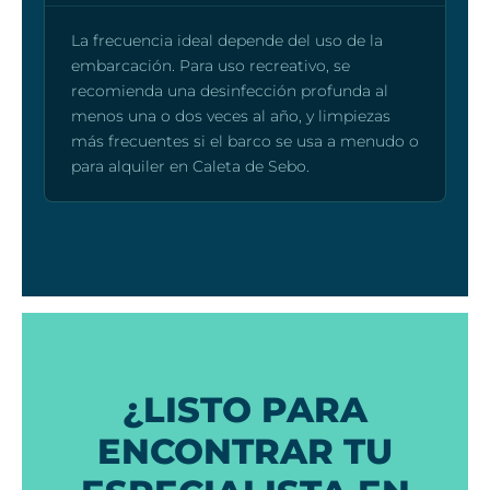
La frecuencia ideal depende del uso de la
embarcación. Para uso recreativo, se
recomienda una desinfección profunda al
menos una o dos veces al año, y limpiezas
más frecuentes si el barco se usa a menudo o
para alquiler en Caleta de Sebo.
¿LISTO PARA
ENCONTRAR TU