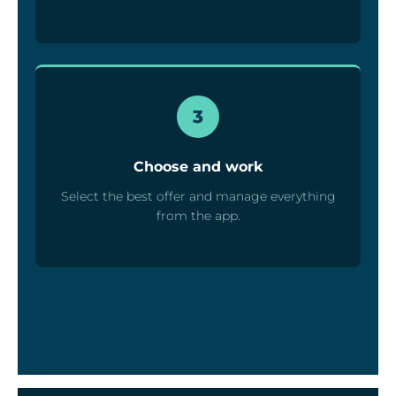
3
Choose and work
Select the best offer and manage everything
from the app.