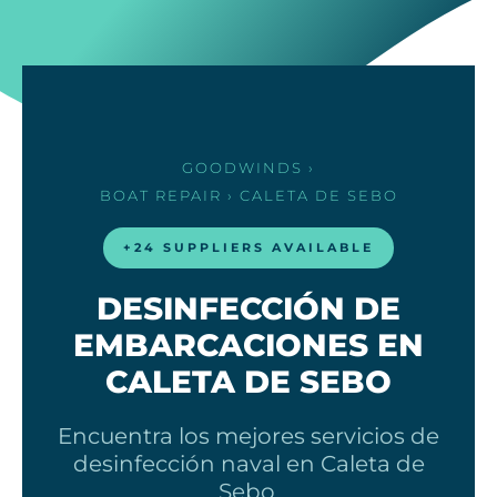
GOODWINDS
›
BOAT REPAIR
› CALETA DE SEBO
+24 SUPPLIERS AVAILABLE
DESINFECCIÓN DE
EMBARCACIONES EN
CALETA DE SEBO
Encuentra los mejores servicios de
desinfección naval en Caleta de
Sebo.