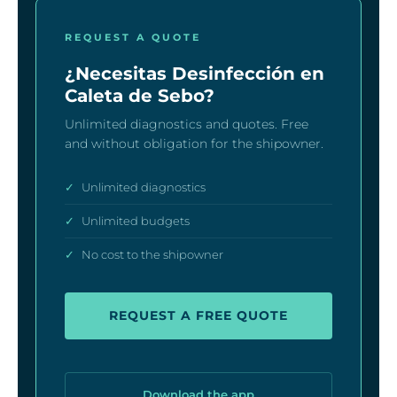
REQUEST A QUOTE
¿Necesitas Desinfección en
Caleta de Sebo?
Unlimited diagnostics and quotes. Free
and without obligation for the shipowner.
✓
Unlimited diagnostics
✓
Unlimited budgets
✓
No cost to the shipowner
REQUEST A FREE QUOTE
Download the app