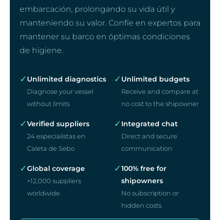
embarcación, prolongando su vida útil y
manteniendo su valor. Confíe en expertos para
mantener su barco en óptimas condiciones
de higiene.
✓
✓
Unlimited diagnostics
Unlimited budgets
Diagnose your vessel
Receive and compare at
without limits
no cost to the shipowner
✓
✓
Verified suppliers
Integrated chat
24 especialistas en
Direct and secure
Caleta de Sebo
communication
✓
✓
Global coverage
100% free for
shipowners
+12,000 suppliers
worldwide
No subscription or
hidden costs