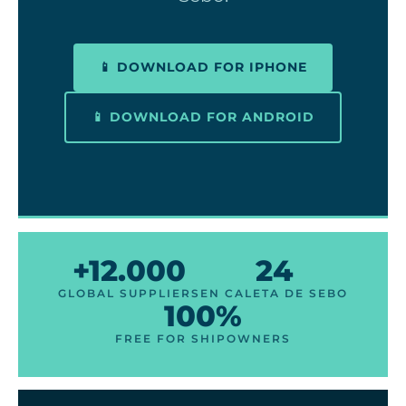
📱 DOWNLOAD FOR IPHONE
📱 DOWNLOAD FOR ANDROID
+12.000
24
GLOBAL SUPPLIERS
EN CALETA DE SEBO
100%
FREE FOR SHIPOWNERS