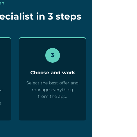
K?
cialist in 3 steps
3
Choose and work
Select the best offer and
ta
manage everything
from the app.
s