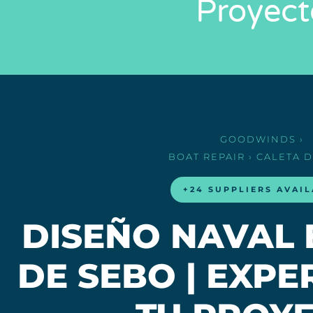
Proyect
GOODWINDS
›
BOAT REPAIR
› CALETA 
+24 SUPPLIERS AVAI
DISEÑO NAVAL 
DE SEBO | EXP