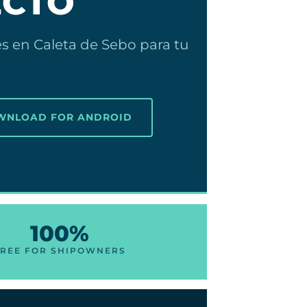
ECTO
s en Caleta de Sebo para tu
OWNLOAD FOR ANDROID
100%
FREE FOR SHIPOWNERS