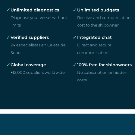
✓
✓
Unlimited diagnostics
Unlimited budgets
Diagnose your vessel without
Receive and compare at no
limits
cost to the shipowner
✓
✓
Verified suppliers
Integrated chat
24 especialistas en Caleta de
Direct and secure
Sebo
communication
✓
✓
Global coverage
100% free for shipowners
+12,000 suppliers worldwide
No subscription or hidden
costs