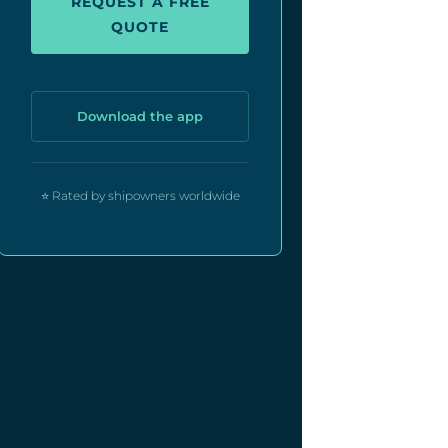
REQUEST A FREE
QUOTE
Download the app
⭐ Rated by shipowners worldwide