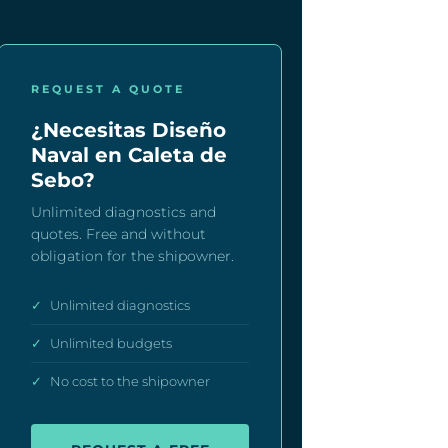
REQUEST A QUOTE
¿Necesitas Diseño
Naval en Caleta de
Sebo?
Unlimited diagnostics and
quotes. Free and without
obligation for the shipowner.
✓
Unlimited diagnostics
✓
Unlimited budgets
✓
No cost to the shipowner