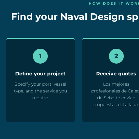
HOW DOES IT WOR
Find your Naval Design spe
1
2
Define your project
Receive quotes
Specify your port, vessel
Los mejores
type, and the service you
profesionales de Cale
require.
de Sebo te envían
propuestas detallada