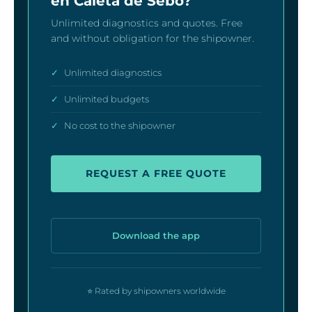
en Caleta de Sebo?
Unlimited diagnostics and quotes. Free
and without obligation for the shipowner.
✓
Unlimited diagnostics
✓
Unlimited budgets
✓
No cost to the shipowner
REQUEST A FREE QUOTE
Download the app
⭐ Rated by shipowners worldwide