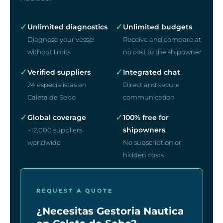
✓
✓
Unlimited diagnostics
Unlimited budgets
Diagnose your vessel
Receive and compare at
without limits
no cost to the shipowner
✓
✓
Verified suppliers
Integrated chat
24 especialistas en
Direct and secure
Caleta de Sebo
communication
✓
✓
Global coverage
100% free for
shipowners
+12,000 suppliers
worldwide
No subscription or
hidden costs
REQUEST A QUOTE
¿Necesitas Gestoria Nautica