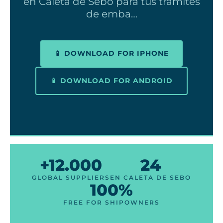
en Caleta de Sebo para tus trámites
de emba…
📱 DOWNLOAD FOR IPHONE
📱 DOWNLOAD FOR ANDROID
+12.000
24
GLOBAL SUPPLIERS
EN CALETA DE SEBO
100%
FREE FOR SHIPOWNERS