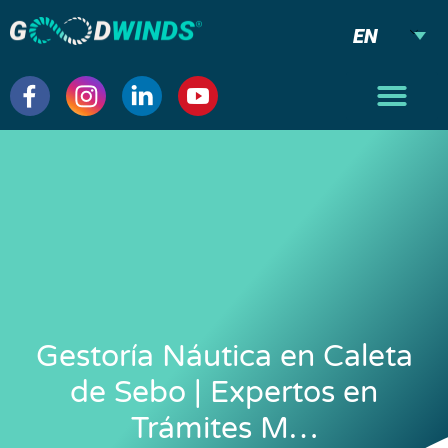
EN
Gestoría Náutica en Caleta
de Sebo | Expertos en
Trámites M…