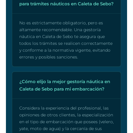
para trámites náuticos en Caleta de Sebo?
No es estrictamente obligatorio, pero es
altamente recomendable. Una gestoría
náutica en Caleta de Sebo te asegura que
todos los trámites se realicen correctamente
y conforme a la normativa vigente, evitando
errores y posibles sanciones.
¿Cómo elijo la mejor gestoría náutica en
Caleta de Sebo para mi embarcación?
Considera la experiencia del profesional, las
opiniones de otros clientes, la especialización
en el tipo de embarcación que posees (velero,
yate, moto de agua) y la cercanía de sus