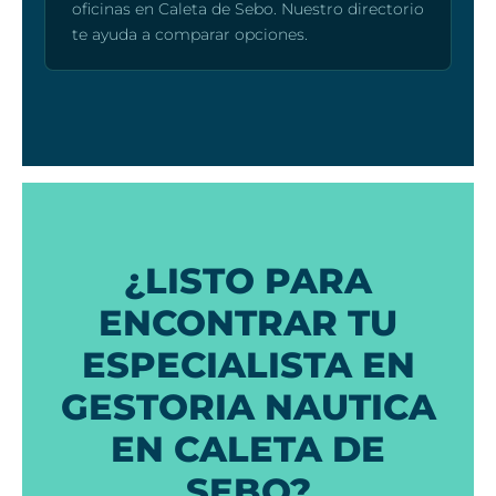
oficinas en Caleta de Sebo. Nuestro directorio
te ayuda a comparar opciones.
¿LISTO PARA
ENCONTRAR TU
ESPECIALISTA EN
GESTORIA NAUTICA
EN CALETA DE
SEBO?