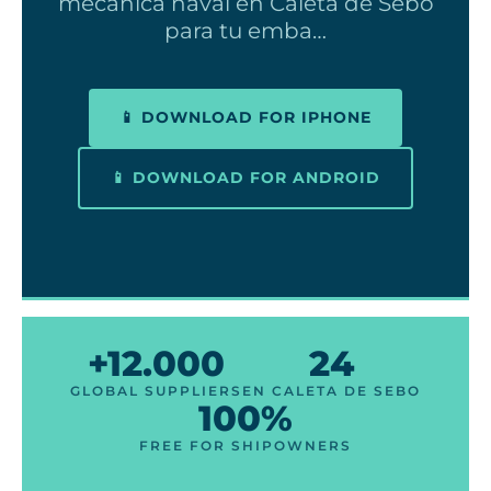
mecánica naval en Caleta de Sebo
para tu emba…
📱 DOWNLOAD FOR IPHONE
📱 DOWNLOAD FOR ANDROID
+12.000
24
GLOBAL SUPPLIERS
EN CALETA DE SEBO
100%
FREE FOR SHIPOWNERS