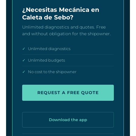
¿Necesitas Mecánica en
Caleta de Sebo?
Unlimited diagnostics and quotes. Free
and without obligation for the shipowner.
✓
Unlimited diagnostics
✓
Unlimited budgets
✓
No cost to the shipowner
REQUEST A FREE QUOTE
Download the app