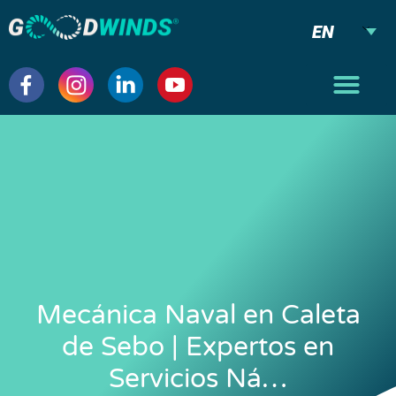
EN
Mecánica Naval en Caleta
de Sebo | Expertos en
Servicios Ná…