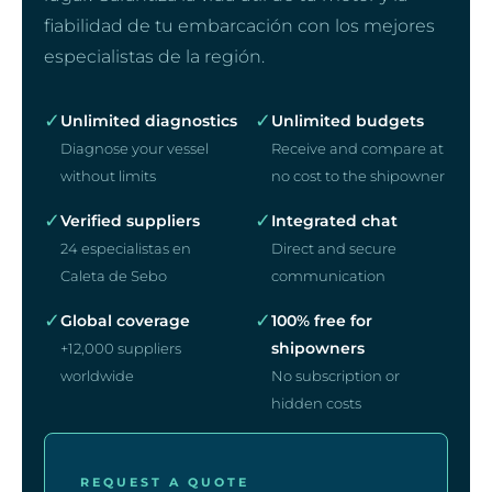
fiabilidad de tu embarcación con los mejores
especialistas de la región.
✓
✓
Unlimited diagnostics
Unlimited budgets
Diagnose your vessel
Receive and compare at
without limits
no cost to the shipowner
✓
✓
Verified suppliers
Integrated chat
24 especialistas en
Direct and secure
Caleta de Sebo
communication
✓
✓
Global coverage
100% free for
shipowners
+12,000 suppliers
worldwide
No subscription or
hidden costs
REQUEST A QUOTE