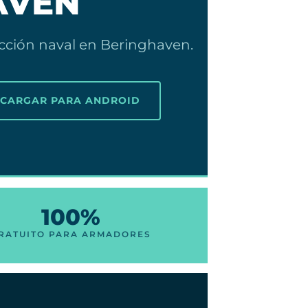
AVEN
ección naval en Beringhaven.
SCARGAR PARA ANDROID
100%
RATUITO PARA ARMADORES