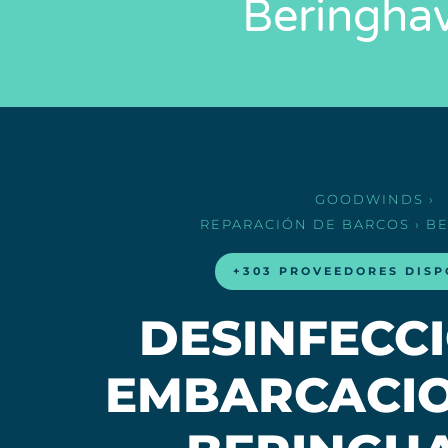
Beringha
GOODWINDS
›
REPARACIÓN DE BARCOS
› B
+303 PROVEEDORES DISP
DESINFECC
EMBARCACIO