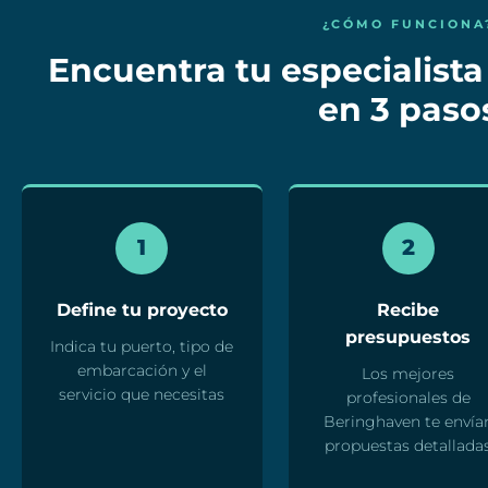
¿CÓMO FUNCIONA
Encuentra tu especialista
en 3 paso
1
2
Define tu proyecto
Recibe
presupuestos
Indica tu puerto, tipo de
embarcación y el
Los mejores
servicio que necesitas
profesionales de
Beringhaven te envía
propuestas detallada