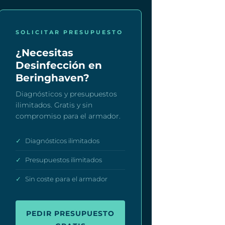
SOLICITAR PRESUPUESTO
¿Necesitas
Desinfección en
Beringhaven?
Diagnósticos y presupuestos
ilimitados. Gratis y sin
compromiso para el armador.
✓
Diagnósticos ilimitados
✓
Presupuestos ilimitados
✓
Sin coste para el armador
PEDIR PRESUPUESTO