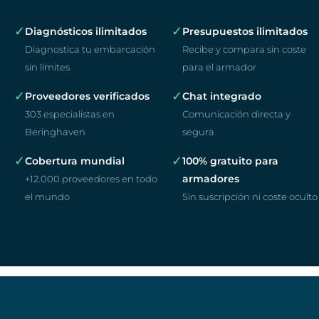
✓
✓
Diagnósticos ilimitados
Presupuestos ilimitados
Diagnostica tu embarcación
Recibe y compara sin coste
sin límites
para el armador
✓
✓
Proveedores verificados
Chat integrado
303 especialistas en
Comunicación directa y
Beringhaven
segura
✓
✓
Cobertura mundial
100% gratuito para
armadores
+12.000 proveedores en todo
el mundo
Sin suscripción ni coste oculto