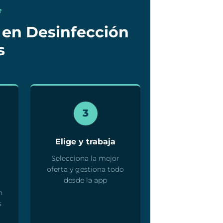
?
 en Desinfección
s
3
Elige y trabaja
Selecciona la mejor
oferta y gestiona todo
desde la app
n
s