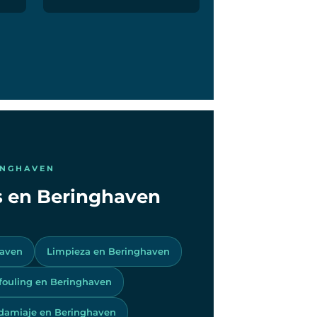
INGHAVEN
os en Beringhaven
haven
Limpieza en Beringhaven
ifouling en Beringhaven
damiaje en Beringhaven