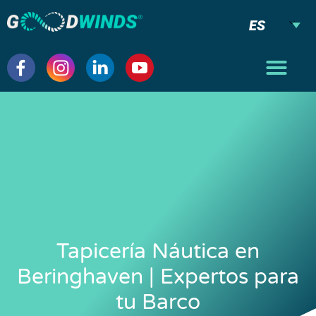
ES
Tapicería Náutica en
Beringhaven | Expertos para
tu Barco