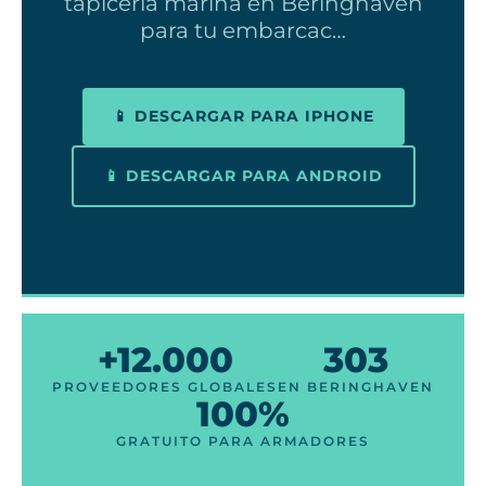
tapicería marina en Beringhaven
para tu embarcac…
📱 DESCARGAR PARA IPHONE
📱 DESCARGAR PARA ANDROID
+12.000
303
PROVEEDORES GLOBALES
EN BERINGHAVEN
100%
GRATUITO PARA ARMADORES