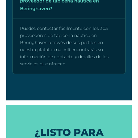
proveedor de tapicería náutica en
Beringhaven?
Puedes contactar fácilmente con los 303
proveedores de tapicería náutica en
Beringhaven a través de sus perfiles en
nuestra plataforma. Allí encontrarás su
información de contacto y detalles de los
servicios que ofrecen.
¿LISTO PARA