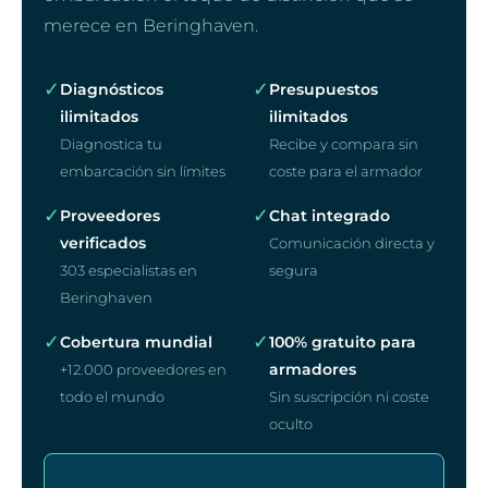
merece en Beringhaven.
✓
✓
Diagnósticos
Presupuestos
ilimitados
ilimitados
Diagnostica tu
Recibe y compara sin
embarcación sin límites
coste para el armador
✓
✓
Proveedores
Chat integrado
verificados
Comunicación directa y
303 especialistas en
segura
Beringhaven
✓
✓
Cobertura mundial
100% gratuito para
armadores
+12.000 proveedores en
todo el mundo
Sin suscripción ni coste
oculto