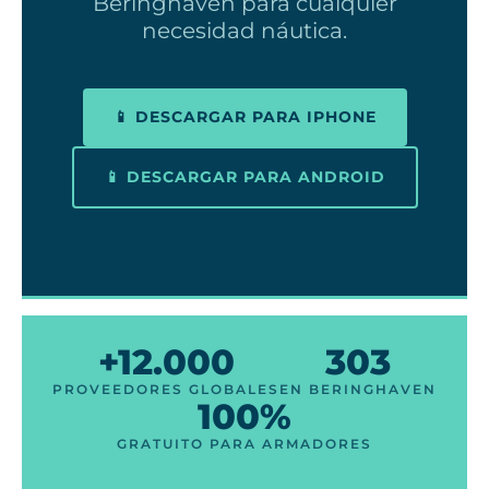
Beringhaven para cualquier
necesidad náutica.
📱 DESCARGAR PARA IPHONE
📱 DESCARGAR PARA ANDROID
+12.000
303
PROVEEDORES GLOBALES
EN BERINGHAVEN
100%
GRATUITO PARA ARMADORES