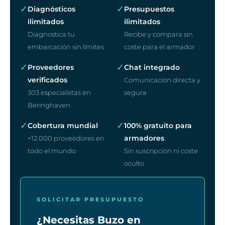
✓
✓
Diagnósticos
Presupuestos
ilimitados
ilimitados
Diagnostica tu
Recibe y compara sin
embarcación sin límites
coste para el armador
✓
✓
Proveedores
Chat integrado
verificados
Comunicación directa y
303 especialistas en
segura
Beringhaven
✓
✓
Cobertura mundial
100% gratuito para
armadores
+12.000 proveedores en
todo el mundo
Sin suscripción ni coste
oculto
SOLICITAR PRESUPUESTO
¿Necesitas Buzo en