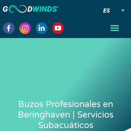
ES
Buzos Profesionales en
Beringhaven | Servicios
Subacuáticos