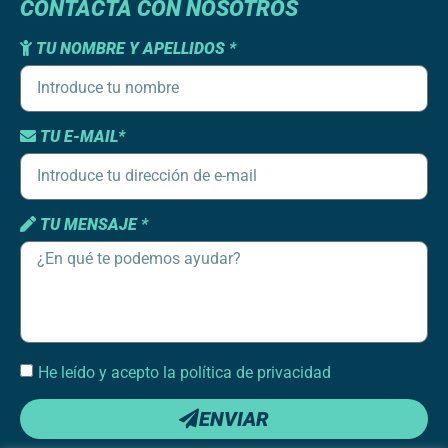
CONTACTA CON NOSOTROS
TU NOMBRE Y APELLIDOS *
TU E-MAIL*
TU MENSAJE *
He leído y acepto la política de privacidad
ENVIAR