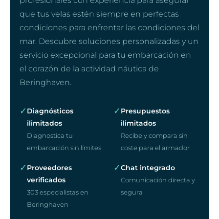
profesionales con experiencia para asegurar
que tus velas estén siempre en perfectas
condiciones para enfrentar las condiciones del
mar. Descubre soluciones personalizadas y un
servicio excepcional para tu embarcación en
el corazón de la actividad náutica de
Beringhaven.
✓
✓
Diagnósticos
Presupuestos
ilimitados
ilimitados
Diagnostica tu
Recibe y compara sin
embarcación sin límites
coste para el armador
✓
✓
Proveedores
Chat integrado
verificados
Comunicación directa y
303 especialistas en
segura
Beringhaven