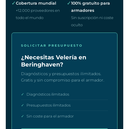
✓
✓
Cobertura mundial
100% gratuito para
armadores
+12.000 proveedores en
todo el mundo
Sin suscripción ni coste
oculto
SOLICITAR PRESUPUESTO
¿Necesitas Velería en
Beringhaven?
Diagnósticos y presupuestos ilimitados.
Gratis y sin compromiso para el armador.
✓
Diagnósticos ilimitados
✓
Presupuestos ilimitados
✓
Sin coste para el armador