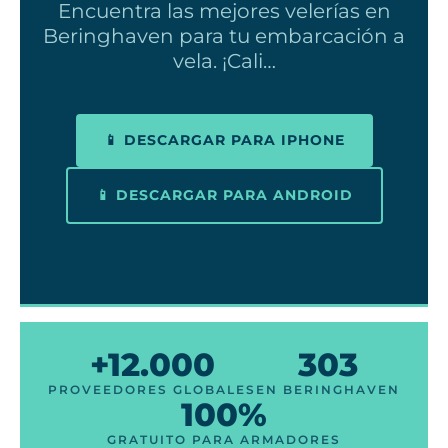
Encuentra las mejores velerías en
Beringhaven para tu embarcación a
vela. ¡Cali…
📱 DESCARGAR PARA IPHONE
📱 DESCARGAR PARA ANDROID
+12.000
303
PROVEEDORES GLOBALES
EN BERINGHAVEN
100%
GRATUITO PARA ARMADORES