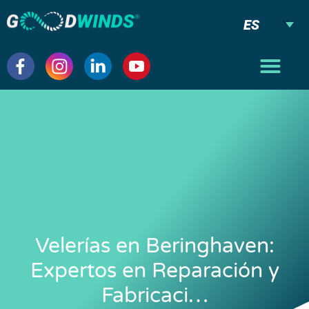
ES
Velerías en Beringhaven:
Expertos en Reparación y
Fabricaci…