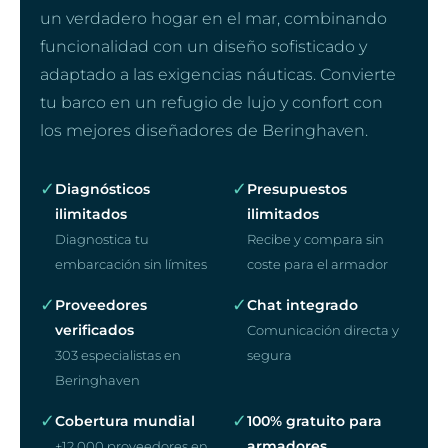
un verdadero hogar en el mar, combinando
funcionalidad con un diseño sofisticado y
adaptado a las exigencias náuticas. Convierte
tu barco en un refugio de lujo y confort con
los mejores diseñadores de Beringhaven.
✓
✓
Diagnósticos
Presupuestos
ilimitados
ilimitados
Diagnostica tu
Recibe y compara sin
embarcación sin límites
coste para el armador
✓
✓
Proveedores
Chat integrado
verificados
Comunicación directa y
303 especialistas en
segura
Beringhaven
✓
✓
Cobertura mundial
100% gratuito para
armadores
+12.000 proveedores en