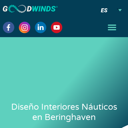
ES
Diseño Interiores Náuticos
en Beringhaven