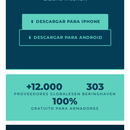
📱 DESCARGAR PARA IPHONE
📱 DESCARGAR PARA ANDROID
+12.000
303
PROVEEDORES GLOBALES
EN BERINGHAVEN
100%
GRATUITO PARA ARMADORES