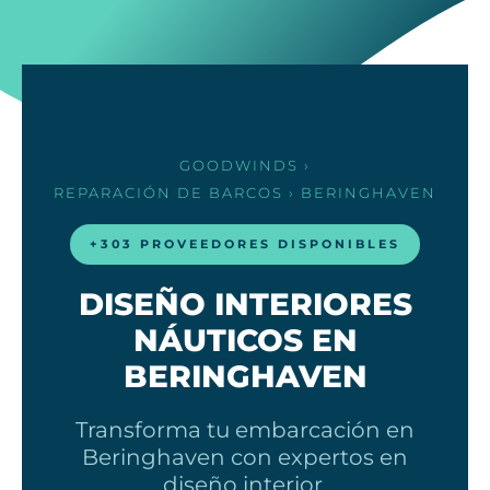
GOODWINDS
›
REPARACIÓN DE BARCOS
› BERINGHAVEN
+303 PROVEEDORES DISPONIBLES
DISEÑO INTERIORES
NÁUTICOS EN
BERINGHAVEN
Transforma tu embarcación en
Beringhaven con expertos en
diseño interior.