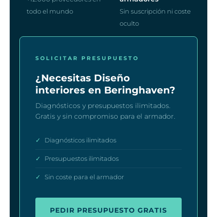
todo el mundo
Sin suscripción ni coste
oculto
SOLICITAR PRESUPUESTO
¿Necesitas Diseño
interiores en Beringhaven?
Diagnósticos y presupuestos ilimitados.
Gratis y sin compromiso para el armador.
✓
Diagnósticos ilimitados
✓
Presupuestos ilimitados
✓
Sin coste para el armador
PEDIR PRESUPUESTO GRATIS