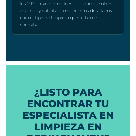
los 299 proveedores, leer opiniones de otros
usuarios y solicitar presupuestos detallados
para el tipo de limpieza que tu barco
necesita.
¿LISTO PARA
ENCONTRAR TU
ESPECIALISTA EN
LIMPIEZA EN