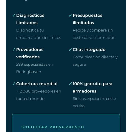
✓
✓
Diagnósticos
Presupuestos
ilimitados
ilimitados
Diagnostica tu
Recibe y compara sin
embarcación sin límites
coste para el armador
✓
✓
Proveedores
Chat integrado
verificados
Comunicación directa y
299 especialistas en
segura
Beringhaven
✓
✓
Cobertura mundial
100% gratuito para
armadores
+12.000 proveedores en
todo el mundo
Sin suscripción ni coste
oculto
SOLICITAR PRESUPUESTO