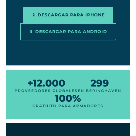
📱 DESCARGAR PARA IPHONE
📱 DESCARGAR PARA ANDROID
+12.000
299
PROVEEDORES GLOBALES
EN BERINGHAVEN
100%
GRATUITO PARA ARMADORES