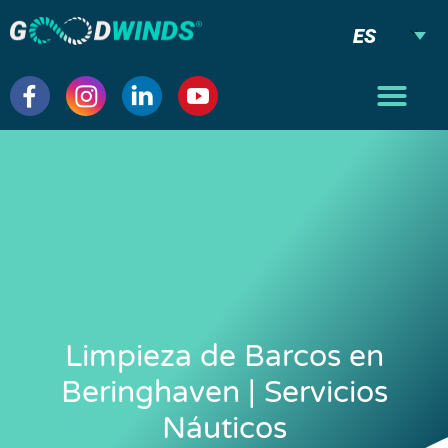
ES
Limpieza de Barcos en
Beringhaven | Servicios
Náuticos