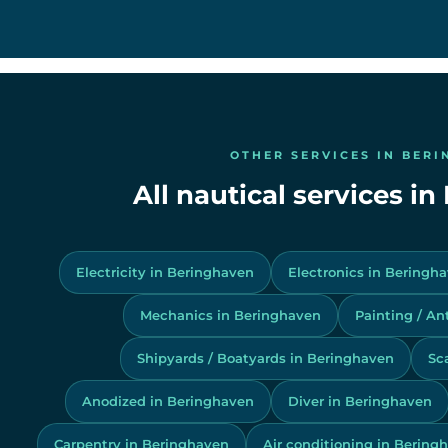
OTHER SERVICES IN BER
All nautical services i
Electricity in Beringhaven
Electronics in Beringh
Mechanics in Beringhaven
Painting / An
Shipyards / Boatyards in Beringhaven
Sc
Anodized in Beringhaven
Diver in Beringhaven
Carpentry in Beringhaven
Air conditioning in Bering