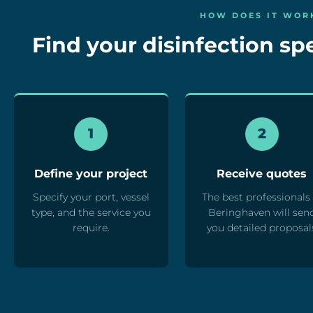
HOW DOES IT WOR
Find your disinfection spe
1
2
Define your project
Receive quotes
Specify your port, vessel
The best professionals 
type, and the service you
Beringhaven will sen
require.
you detailed proposal