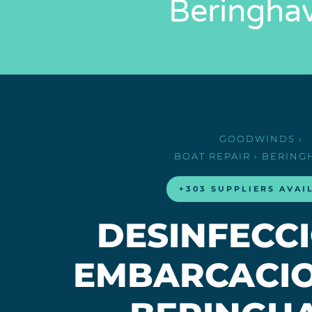
Beringha
GOODWINDS
›
BOAT REPAIR
› BERING
+303 SUPPLIERS AVAI
DESINFECC
EMBARCACIO