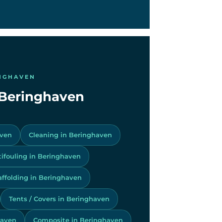
INGHAVEN
n Beringhaven
aven
Cleaning in Beringhaven
tifouling in Beringhaven
affolding in Beringhaven
Tents / Covers in Beringhaven
haven
Composite in Beringhaven