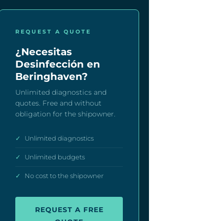
REQUEST A QUOTE
¿Necesitas
Desinfección en
Beringhaven?
Unlimited diagnostics and
quotes. Free and without
obligation for the shipowner.
✓
Unlimited diagnostics
✓
Unlimited budgets
✓
No cost to the shipowner
REQUEST A FREE