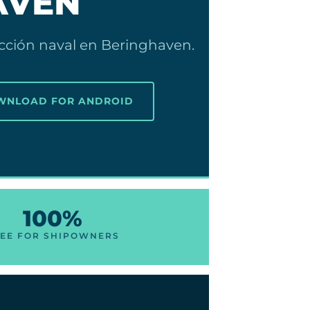
AVEN
ección naval en Beringhaven.
OWNLOAD FOR ANDROID
100%
EE FOR SHIPOWNERS