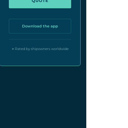
QUOTE
Download the app
⭐ Rated by shipowners worldwide