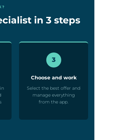
K?
cialist in 3 steps
3
Choose and work
in
Select the best offer and
d
manage everything
s
from the app.