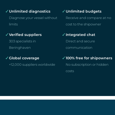
✓
✓
Unlimited diagnostics
Unlimited budgets
Diagnose your vessel without
Receive and compare at no
limits
cost to the shipowner
✓
✓
Verified suppliers
Integrated chat
303 specialists in
Direct and secure
Beringhaven
communication
✓
✓
Global coverage
100% free for shipowners
+12,000 suppliers worldwide
No subscription or hidden
costs