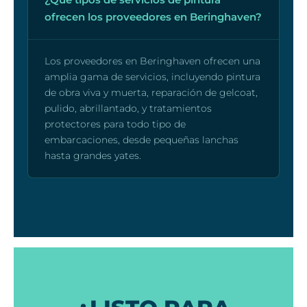
ofrecen los proveedores en Beringhaven?
Los proveedores en Beringhaven ofrecen una
amplia gama de servicios, incluyendo pintura
de obra viva y muerta, reparación de gelcoat,
pulido, abrillantado, y tratamientos
protectores para todo tipo de
embarcaciones, desde pequeñas lanchas
hasta grandes yates.