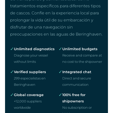
tratamientos específicos para diferentes tipos
de cascos. Confíe en la experiencia local para
prolongar la vida útil de su embarcación y
disfrutar de una navegación sin
preocupaciones en las aguas de Beringhaven.
✓
✓
Unlimited diagnostics
Unlimited budgets
Diagnose your vessel
Receive and compare at
without limits
no cost to the shipowner
✓
✓
Verified suppliers
Integrated chat
299 especialistas en
Direct and secure
Beringhaven
communication
✓
✓
Global coverage
100% free for
shipowners
+12,000 suppliers
worldwide
No subscription or