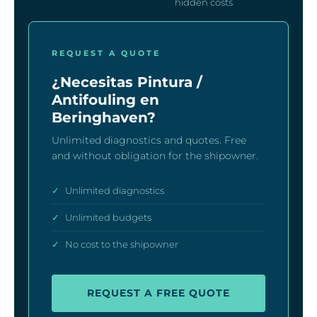
hidden costs
REQUEST A QUOTE
¿Necesitas Pintura /
Antifouling en
Beringhaven?
Unlimited diagnostics and quotes. Free
and without obligation for the shipowner.
✓
Unlimited diagnostics
✓
Unlimited budgets
✓
No cost to the shipowner
REQUEST A FREE QUOTE