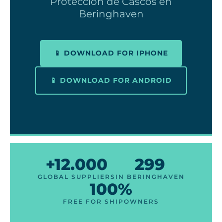
Protección de Cascos en
Beringhaven
📱 DOWNLOAD FOR IPHONE
📱 DOWNLOAD FOR ANDROID
+12.000
299
GLOBAL SUPPLIERS
IN BERINGHAVEN
100%
FREE FOR SHIPOWNERS