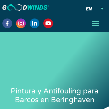
EN
Pintura y Antifouling para
Barcos en Beringhaven