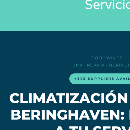
Servici
GOODWINDS
›
BOAT REPAIR
› BERING
+303 SUPPLIERS AVAI
CLIMATIZACIÓN
BERINGHAVEN: