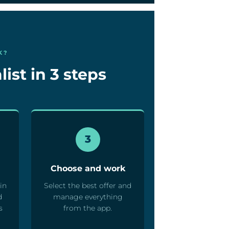
K?
ist in 3 steps
3
Choose and work
in
Select the best offer and
d
manage everything
s
from the app.