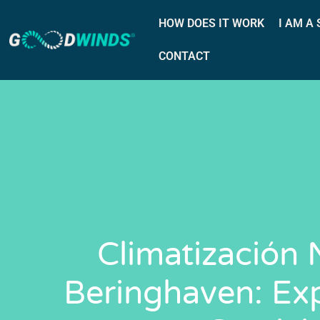
HOW DOES IT WORK
I AM A
CONTACT
Climatización 
Beringhaven: Exp