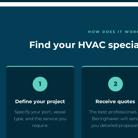
HOW DOES IT WOR
Find your HVAC special
1
2
Define your project
Receive quotes
Specify your port, vessel
The best professionals 
type, and the service you
Beringhaven will sen
require.
you detailed proposal