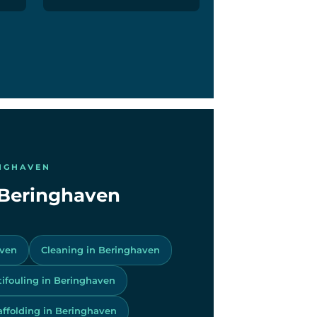
INGHAVEN
n Beringhaven
aven
Cleaning in Beringhaven
tifouling in Beringhaven
affolding in Beringhaven