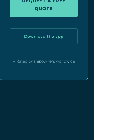
REQUEST A FREE
QUOTE
Download the app
⭐ Rated by shipowners worldwide