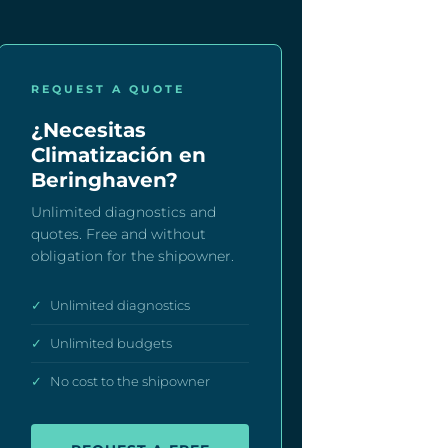
REQUEST A QUOTE
¿Necesitas
Climatización en
Beringhaven?
Unlimited diagnostics and
quotes. Free and without
obligation for the shipowner.
✓
Unlimited diagnostics
✓
Unlimited budgets
✓
No cost to the shipowner