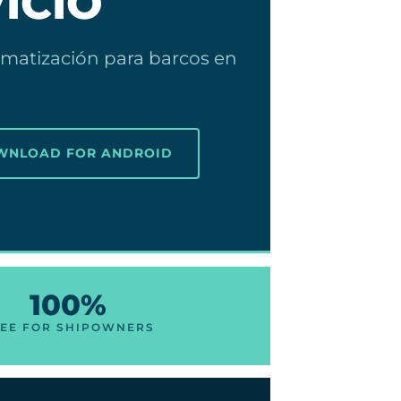
ICIO
limatización para barcos en
OWNLOAD FOR ANDROID
100%
EE FOR SHIPOWNERS